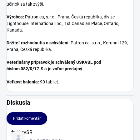
účinok sa tak zvýši.
Výrobca:
Patron ca, s.r.o., Praha, Česká republika, divize
Lighthouse International Inc., 1st Canadian Place, Ontario,
Kanada.
Držiteľ rozhodnutia o schválení:
Patron ca, s.r.o., Korunní 129,
Praha, Česká republika.
Veterinárny prípravok je schválený ÚSKVBL pod
číslom 082/R/17-S a je voľne predajný.
Veľkost balenia:
90 tabliet.
Diskusia
Pridať komentár
V
fnfOzvSR
ý