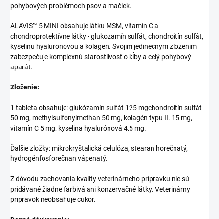
pohybových problémoch psov a mačiek.
ALAVIS™ 5 MINI
obsahuje látku MSM, vitamín C a
chondroprotektívne látky - glukozamín sulfát, chondroitín sulfát,
kyselinu hyalurónovou a kolagén. Svojim jedinečným zložením
zabezpečuje komplexnú starostlivosť o kĺby a celý pohybový
aparát.
Zloženie:
1 tableta obsahuje: glukózamín sulfát 125 mgchondroitín sulfát
50 mg, methylsulfonylmethan 50 mg, kolagén typu II. 15 mg,
vitamín C 5 mg, kyselina hyalurónová 4,5 mg.
Ďalšie zložky: mikrokryštalická celulóza, stearan horečnatý,
hydrogénfosforečnan vápenatý.
Z dôvodu zachovania kvality veterinárneho prípravku nie sú
pridávané žiadne farbivá ani konzervačné látky. Veterinárny
prípravok neobsahuje cukor.