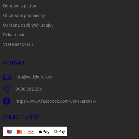
Doprava a platba
Obchodné podmienky
Ochrana osobných údajov
Reklamácie
Vrátenie tovaru
KONTAKT
info
@
vetlekaren.sk
0908 382 206
https://www.facebook.com/vetlekarensk/
ONLINE PLATBY