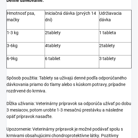
Denné dávkovanie:
Hmotnosť psa,
Iniciačná dávka (prvých 14
Udržiavacia
mačky
dní)
dávka
1-3 kg
2tablety
1 tableta
3-6kg
4tablety
2tablety
6-9kg
6 tabliet
3 tablety
Spôsob použitia: Tablety sa užívajú denné podľa odporúčaného
dávkovania priamo do tlamy alebo s kúskom potravy, prípadne
rozdrvené do krmiva.
Dĺžka užívania: Veterinárny prípravok sa odporúča užívať po dobu
3 mesiacov, potom urobte 1-3 mesačnú prestávku a následne
opäť prípravok nasaďte.
Upozornenie: Veterinárny prípravok je možné podávať spolu s
krmivami obsahujúcimi chondroprotektívne látky. Pozitívny