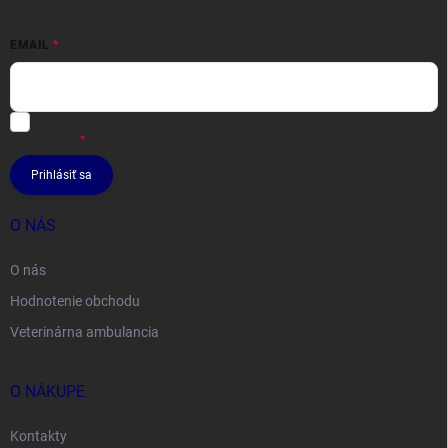
EMAIL
Vložením e-mailu súhlasíte s
podmienkami ochrany osobných
údajov
Prihlásiť sa
O NÁS
O nás
Hodnotenie obchodu
Veterinárna ambulancia
O NÁKUPE
Kontakty