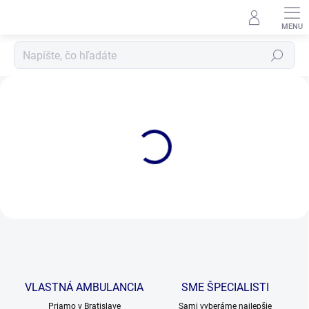
Prejsť
na
obsah
Hľadať
V
e
t
l
e
k
a
r
e
n
.
VLASTNÁ AMBULANCIA
SME ŠPECIALISTI
s
Priamo v Bratislave
Sami vyberáme najlepšie