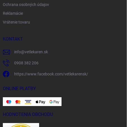
Ochrana osobných údajov
Reklamácie
Vrátenie tovaru
KONTAKT
info
@
vetlekaren.sk
0908 382 206
https://www.facebook.com/vetlekarensk/
ONLINE PLATBY
HODNOTENIA OBCHODU