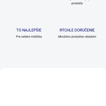
k
produkty
TO NAJLEPŠIE
RÝCHLE DORUČENIE
Pre vašeho miláčika
Množstvo produktov skladom