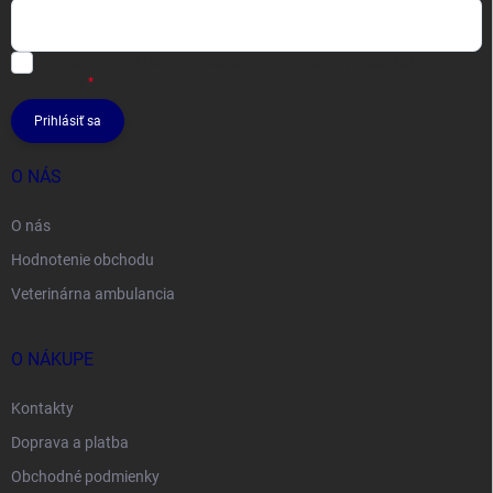
Vložením e-mailu súhlasíte s
podmienkami ochrany osobných
údajov
Prihlásiť sa
O NÁS
O nás
Hodnotenie obchodu
Veterinárna ambulancia
O NÁKUPE
Kontakty
Doprava a platba
Obchodné podmienky