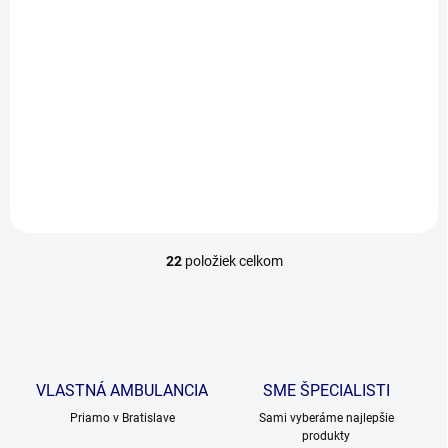
BIOGANCE Phytocare
Aptus RECOBOOSTER
Vital+ sol. 200 ml
CAT pasta 60
(APTUS®
€8,40
RECONVALESCENT
€11,60
CAT)
Do košíka
Do košíka
22
položiek celkom
O
v
l
á
d
a
c
VLASTNÁ AMBULANCIA
SME ŠPECIALISTI
i
Priamo v Bratislave
e
Sami vyberáme najlepšie
produkty
p