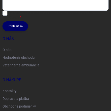
Vložením e-mailu súhlasíte s
podmienkami ochrany osobných
údajov
Prihlásiť sa
O NÁS
O nás
Hodnotenie obchodu
Veterinárna ambulancia
O NÁKUPE
Kontakty
Doprava a platba
Obchodné podmienky