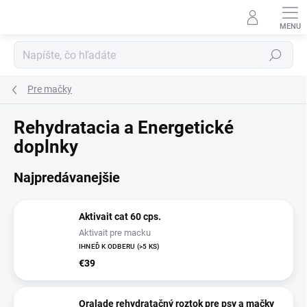
Prejsť
na
obsah
Hľadať
Pre mačky
Rehydratacia a Energetické
doplnky
Najpredávanejšie
Aktivait cat 60 cps.
Aktivait pre macku
IHNEĎ K ODBERU
(>5 KS)
€39
Oralade rehydratačný roztok pre psy a mačky