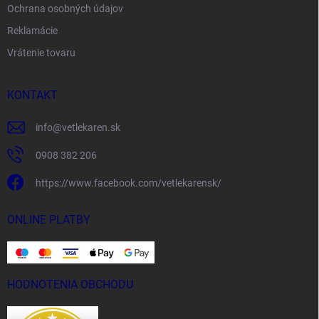
Ochrana osobných údajov
Reklamácie
Vrátenie tovaru
KONTAKT
info
@
vetlekaren.sk
0908 382 206
https://www.facebook.com/vetlekarensk/
ONLINE PLATBY
HODNOTENIA OBCHODU