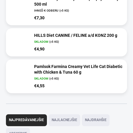
500 ml
IHNEĎ K ODBERU
(>5 KS)
€7,30
HILLS Diet CANINE / FELINE a/d KONZ 200 g
SKLADOM
(>5 KS)
€4,90
Pamlsok Farmina Creamy Vet Life Cat Diabetic
with Chicken & Tuna 60 g
SKLADOM
(>5 KS)
€4,55
R
a
NAJPREDÁVANEJŠIE
NAJLACNEJŠIE
NAJDRAHŠIE
d
e