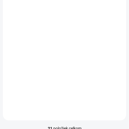
IHNEĎ K ODBERU
(>5 KS)
Aktivait malý pes ( do
10 kg ) 60 cps.
€37,80
Do košíka
21
položiek celkom