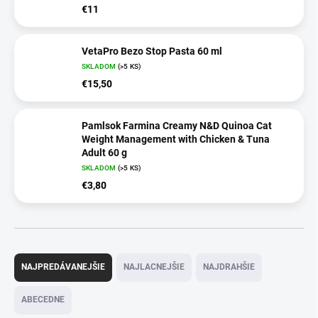
€11
VetaPro Bezo Stop Pasta 60 ml
SKLADOM
(>5 KS)
€15,50
Pamlsok Farmina Creamy N&D Quinoa Cat
Weight Management with Chicken & Tuna
Adult 60 g
SKLADOM
(>5 KS)
€3,80
R
a
NAJPREDÁVANEJŠIE
NAJLACNEJŠIE
NAJDRAHŠIE
d
e
ABECEDNE
n