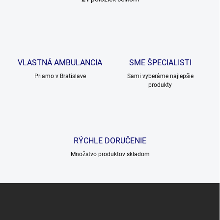
O
v
l
á
d
a
c
VLASTNÁ AMBULANCIA
SME ŠPECIALISTI
i
Priamo v Bratislave
e
Sami vyberáme najlepšie
produkty
p
r
v
k
y
v
RÝCHLE DORUČENIE
ý
p
Množstvo produktov skladom
i
s
u
Z
á
p