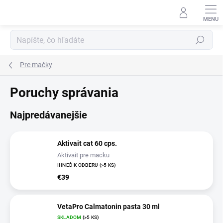
Prejsť
na
obsah
Hľadať
Pre mačky
Poruchy správania
Najpredávanejšie
Aktivait cat 60 cps.
Aktivait pre macku
IHNEĎ K ODBERU
(>5 KS)
€39
VetaPro Calmatonin pasta 30 ml
SKLADOM
(>5 KS)