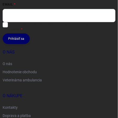
EMAIL
Vložením e-mailu súhlasíte s
podmienkami ochrany osobných
údajov
Prihlásiť sa
O NÁS
O nás
Hodnotenie obchodu
Veterinárna ambulancia
O NÁKUPE
Kontakty
Doprava a platba