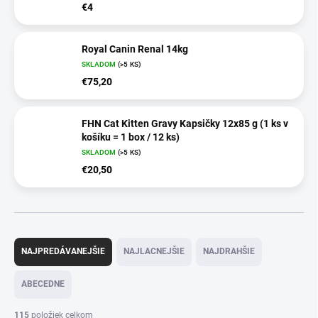
€4
Royal Canin Renal 14kg
SKLADOM
(>5 KS)
€75,20
FHN Cat Kitten Gravy Kapsičky 12x85 g (1 ks v
košíku = 1 box / 12 ks)
SKLADOM
(>5 KS)
€20,50
R
a
NAJPREDÁVANEJŠIE
NAJLACNEJŠIE
NAJDRAHŠIE
d
e
ABECEDNE
n
i
115
položiek celkom