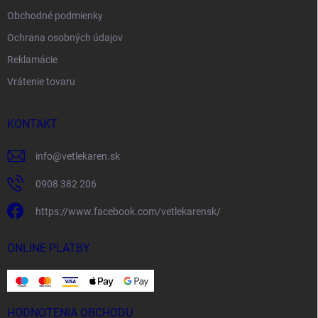
Obchodné podmienky
Ochrana osobných údajov
Reklamácie
Vrátenie tovaru
KONTAKT
info
@
vetlekaren.sk
0908 382 206
https://www.facebook.com/vetlekarensk/
ONLINE PLATBY
HODNOTENIA OBCHODU