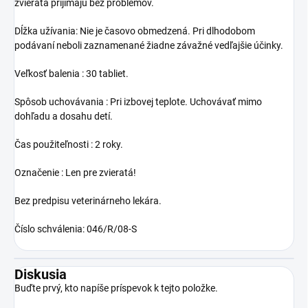
zvieratá prijímajú bez problémov.
Dĺžka užívania: Nie je časovo obmedzená. Pri dlhodobom
podávaní neboli zaznamenané žiadne závažné vedľajšie účinky.
Veľkosť balenia : 30 tabliet.
Spôsob uchovávania : Pri izbovej teplote. Uchovávať mimo
dohľadu a dosahu detí.
Čas použiteľnosti : 2 roky.
Označenie : Len pre zvieratá!
Bez predpisu veterinárneho lekára.
Číslo schválenia: 046/R/08-S
Diskusia
Buďte prvý, kto napíše príspevok k tejto položke.