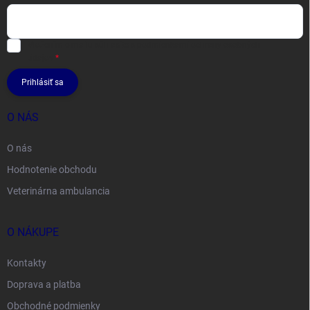
Vložením e-mailu súhlasíte s
podmienkami ochrany osobných
údajov
Prihlásiť sa
O NÁS
O nás
Hodnotenie obchodu
Veterinárna ambulancia
O NÁKUPE
Kontakty
Doprava a platba
Obchodné podmienky