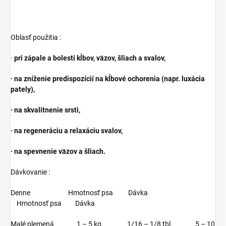
Oblasť použitia :
·
pri zápale a bolesti kĺbov, väzov, šliach a svalov,
· na zníženie predispozícií na kĺbové ochorenia (napr. luxácia
pately),
· na skvalitnenie srsti,
· na regeneráciu a relaxáciu svalov,
· na spevnenie väzov a šliach.
Dávkovanie :
Denne Hmotnosť psa Dávka
Hmotnosť psa Dávka
Malé plemená 1 – 5 kg 1/16 – 1/8 tbl. 5 – 10