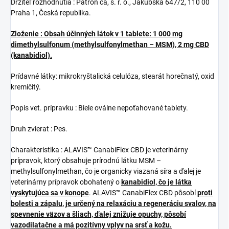
Držiteľ rozhodnutia : Patron ca, s. r. o., Jakubská 647/2, 110 00
Praha 1, Česká republika.
Zloženie : Obsah účinných látok v 1 tablete: 1 000 mg
dimethylsulfonum (methylsulfonylmethan – MSM), 2 mg CBD
(kanabidiol).
Prídavné látky: mikrokryštalická celulóza, stearát horečnatý, oxid
kremičitý.
Popis vet. prípravku : Biele oválne nepoťahované tablety.
Druh zvierat : Pes.
Charakteristika : ALAVIS™ CanabiFlex CBD je veterinárny
prípravok, ktorý obsahuje prírodnú látku MSM –
methylsulfonylmethan, čo je organicky viazaná síra a ďalej je
veterinárny prípravok obohatený o
kanabidiol, čo je látka
vyskytujúca sa v konope
. ALAVIS™ CanabiFlex CBD pôsobí
proti
bolesti a zápalu, je určený na relaxáciu a regeneráciu svalov, na
spevnenie väzov a šliach, ďalej znižuje opuchy, pôsobí
vazodilatačne a má pozitívny vplyv na srsť a kožu.