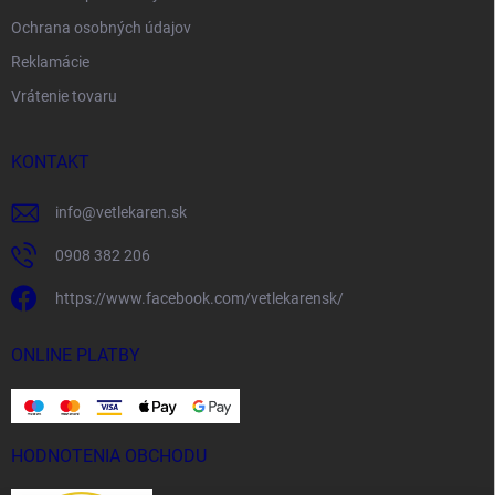
Ochrana osobných údajov
Reklamácie
Vrátenie tovaru
KONTAKT
info
@
vetlekaren.sk
0908 382 206
https://www.facebook.com/vetlekarensk/
ONLINE PLATBY
HODNOTENIA OBCHODU