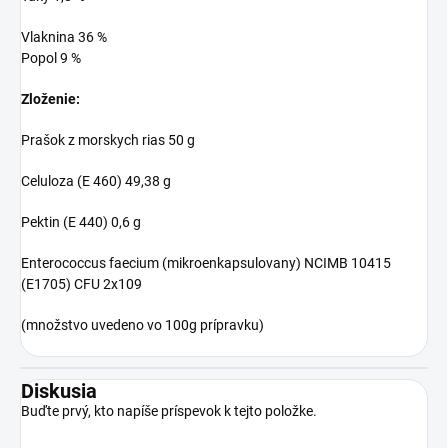
Vlaknina 36 %
Popol 9 %
Zloženie:
Prašok z morskych rias 50 g
Celuloza (E 460) 49,38 g
Pektin (E 440) 0,6 g
Enterococcus faecium (mikroenkapsulovany) NCIMB 10415
(E1705) CFU 2x109
(množstvo uvedeno vo 100g prípravku)
Diskusia
Buďte prvý, kto napíše príspevok k tejto položke.