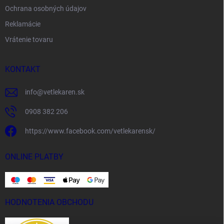
Ochrana osobných údajov
Reklamácie
Vrátenie tovaru
KONTAKT
info
@
vetlekaren.sk
0908 382 206
https://www.facebook.com/vetlekarensk/
ONLINE PLATBY
HODNOTENIA OBCHODU