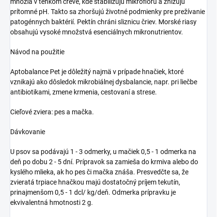
množia v tenkom čreve, kde stabilizujú mikroﬂóru a znižujú
prítomné pH. Takto sa zhoršujú životné podmienky pre prežívanie
patogénnych baktérií. Pektín chráni sliznicu čriev. Morské riasy
obsahujú vysoké množstvá esenciálnych mikronutrientov.
Návod na použitie
Aptobalance Pet je dôležitý najmä v prípade hnačiek, ktoré
vznikajú ako dôsledok mikrobiálnej dysbalancie, napr. pri liečbe
antibiotikami, zmene krmenia, cestovaní a strese.
Cieľové zviera: pes a mačka.
Dávkovanie
U psov sa podávajú 1 - 3 odmerky, u mačiek 0,5 - 1 odmerka na
deň po dobu 2 - 5 dní. Prípravok sa zamieša do krmiva alebo do
kyslého mlieka, ak ho pes či mačka znáša. Presvedčte sa, že
zvieratá trpiace hnačkou majú dostatočný príjem tekutín,
prinajmenšom 0,5 - 1 dcl/ kg/deň. Odmerka prípravku je
ekvivalentná hmotnosti 2 g.