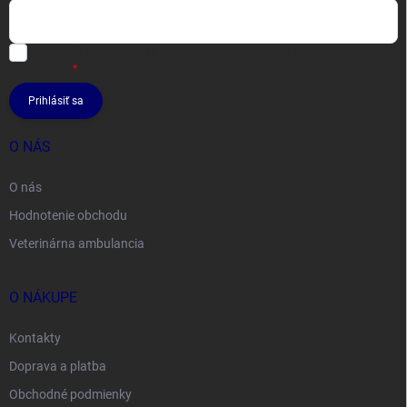
Vložením e-mailu súhlasíte s
podmienkami ochrany osobných
údajov
Prihlásiť sa
O NÁS
O nás
Hodnotenie obchodu
Veterinárna ambulancia
O NÁKUPE
Kontakty
Doprava a platba
Obchodné podmienky