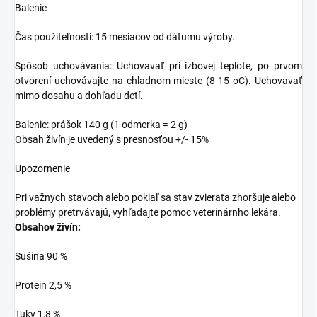
Balenie
Čas použiteľnosti: 15 mesiacov od dátumu výroby.
Spôsob uchovávania: Uchovavať pri izbovej teplote, po prvom
otvorení uchovávajte na chladnom mieste (8-15 oC). Uchovavať
mimo dosahu a dohľadu detí.
Balenie: prášok 140 g (1 odmerka = 2 g)
Obsah živín je uvedený s presnosťou +/- 15%
Upozornenie
Pri važnych stavoch alebo pokiaľ sa stav zvieraťa zhoršuje alebo
problémy pretrvávajú, vyhľadajte pomoc veterinárnho lekára.
Obsahov živín:
Sušina 90 %
Protein 2,5 %
Tuky 1,8 %