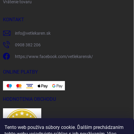
Vrátenie tovaru
KONTAKT
info
@
vetlekaren.sk
0908 382 206
https://www.facebook.com/vetlekarensk/
ONLINE PLATBY
HODNOTENIA OBCHODU
Tento web používa súbory cookie. Ďalším prechádzaním
tohto webu vyjadrujete súhlas s ich používaním. Viac