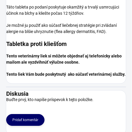
Táto tableta po podaní poskytuje okamžitý a trvalý usmrcujúci
účinok na blchy a kliešte počas 12 týždňov.
Je možné ju použiť ako súčasť liečebnej stratégie pri zvládaní
alergie na blšie uhryznutie (flea allergy dermatitis, FAD).
Tabletka proti kliešťom
Tento veterinárny liek si môžete objednať aj telefonicky alebo
mailom ale vyzdvihnúť výlučne osobne.
Tento liek Vám bude poskytnutý ako súčasť veterinárnej služby.
Diskusia
Buďte prvý, kto napíše príspevok k tejto položke.
Pridať komentár