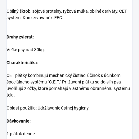
Obilný škrob, sójové proteíny, ryžová múka, obilné deriváty, CET
systém. Konzervované s EEC.
Druhy zvierat:
Veľké psy nad 30kg.
Charakteristika:
CET plátky kombinujú mechanický čistiaci účinok s účinkom
špeciálneho systému "C.E.T." Pri žuvaní plátku sa do slín psa
uvoľňujú zložky, ktoré pomáhajú vlastnému obrannému systému
tela.
Oblasť použitia: Udržiavanie ústnej hygieny.
Dávkovanie:
1 plátok denne