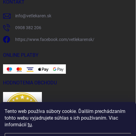
KONTAKT
info
@
vetlekaren.sk
0908 382 206
https://www.facebook.com/vetlekarensk/
ONLINE PLATBY
HODNOTENIA OBCHODU
Tento web používa súbory cookie. Ďalším prechádzaním
tohto webu vyjadrujete súhlas s ich používaním. Viac
informácií
tu
.