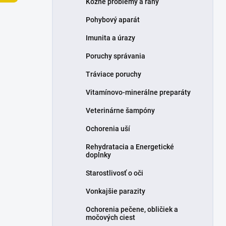
Kožné problémy a rany
e
l
Pohybový aparát
Imunita a úrazy
Poruchy správania
Tráviace poruchy
Vitamínovo-minerálne preparáty
Veterinárne šampóny
Ochorenia uší
Rehydratacia a Energetické
doplnky
Starostlivosť o oči
Vonkajšie parazity
Ochorenia pečene, obličiek a
močových ciest