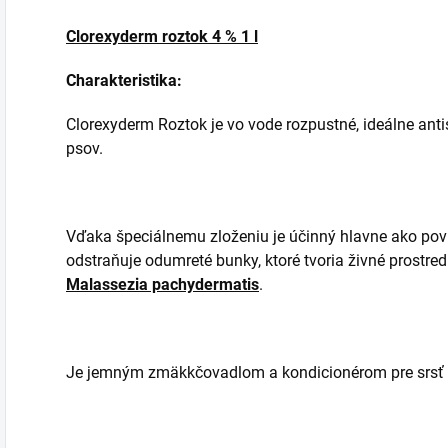
Clorexyderm roztok 4 % 1 l
Charakteristika:
Clorexyderm Roztok je vo vode rozpustné, ideálne anti
psov.
Vďaka špeciálnemu zloženiu je účinný hlavne ako povr
odstraňuje odumreté bunky, ktoré tvoria živné prostred
Malassezia pachydermatis
.
Je jemným zmäkkčovadlom a kondicionérom pre srsť z