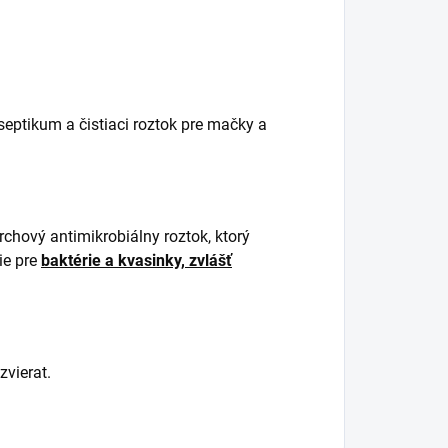
septikum a čistiaci roztok pre mačky a
chový antimikrobiálny roztok, ktorý
ie pre
baktérie a kvasinky, zvlášť
vierat.