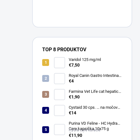
TOP 8 PRODUKTOV
Varidol 125 mg/ml
€7,50
Royal Canin Gastro Intestinal
Low Fat Konz. 410g
€4
Farmina Vet Life cat hepatic
konzerva 85 g
€1,90
Cystaid 30 cps. ... na močové
cesty
€14
Purina VD Feline - HC Hydra
Care kapsička 10x75 g
Hydra care kuracie
(kuracie)
€11,90