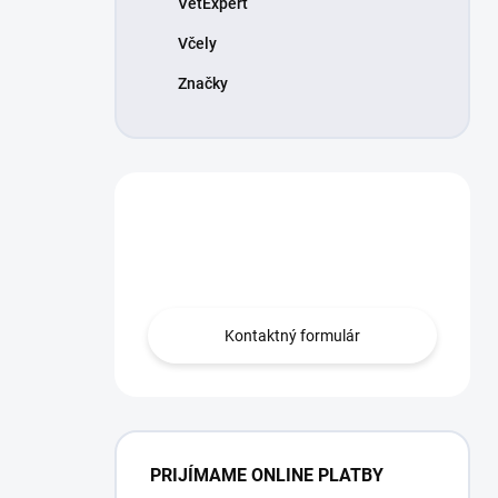
VetExpert
Včely
Značky
Máte otázku?
Obráťte sa na nás.
Kontaktný formulár
PRIJÍMAME ONLINE PLATBY