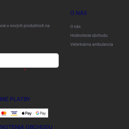
O NÁS
ácie o nových produktoch na
O nás
Hodnotenie obchodu
Veterinárna ambulancia
sobných údajov
INE PLATBY
NOTENIA OBCHODU