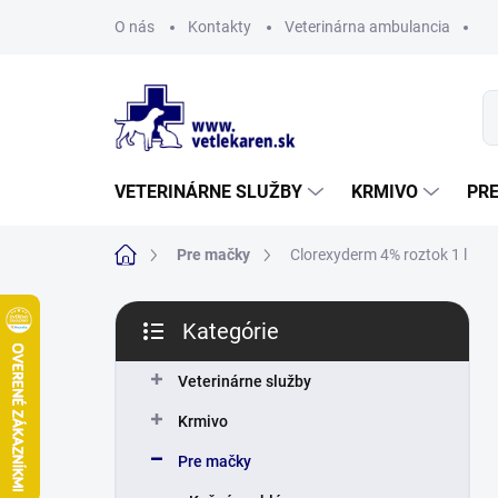
Prejsť
O nás
Kontakty
Veterinárna ambulancia
na
obsah
VETERINÁRNE SLUŽBY
KRMIVO
PR
Domov
Pre mačky
Clorexyderm 4% roztok 1 l
B
Kategórie
o
Preskočiť
č
kategórie
n
Veterinárne služby
ý
Krmivo
p
a
Pre mačky
n