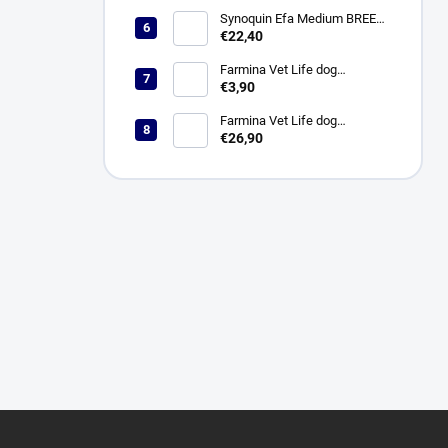
Synoquin Efa Medium BREED
(od 10 do 25 kg) tbl. 30 x 1,5 g
€22,40
Farmina Vet Life dog
Hypoallergenic fish & potato
€3,90
konzerva 300 g
Farmina Vet Life dog
Hypoallergenic fish & potato 2
€26,90
kg
Z
á