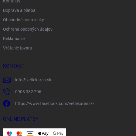
Kontakty
Doprava a platba
Obchodné podmienky
Ochrana osobných údajov
Reklamácie
Vrátenie tovaru
KONTAKT
info
@
vetlekaren.sk
0908 382 206
https://www.facebook.com/vetlekarensk/
ONLINE PLATBY