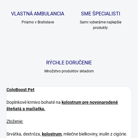
VLASTNÁ AMBULANCIA
SME ŠPECIALISTI
Priamo v Bratislave
Sami vyberáme najlepšie
produkty
RÝCHLE DORUČENIE
Množstvo produktov skladom
ColoBoost Pet
Doplnkov
é krmivo bohaté na
kolostrum pre novonarodené
šteňatá a mačiatka.
Zloženie:
Srvátka, dextróza,
kolostrum
, mliečne bielkoviny, inulín z cigórie
.