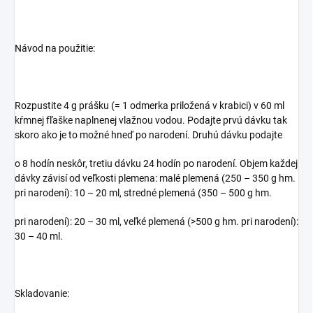
Návod na použitie:
Rozpustite 4 g prášku
(
= 1 odmerka priložená v krabici
) v 60 ml
kŕmnej fľaške naplnenej vlažnou vodou
. Podajte prvú dávku tak
skoro ako je to možné hneď po narodení. Druhú dávku podajte
o 8 hodín neskôr, tretiu dávku 24 hodín po narodení. Objem každej
dávky závisí od veľkosti plemena: malé plemená
(
250 – 350 g hm.
pri narodení): 10 – 20 ml, stredné plemená
(350 – 500 g hm.
pri naroden
í
): 20 – 30 ml, veľké plemená
(>500 g hm. pri naroden
í
):
30 – 40 ml.
Skladovanie: