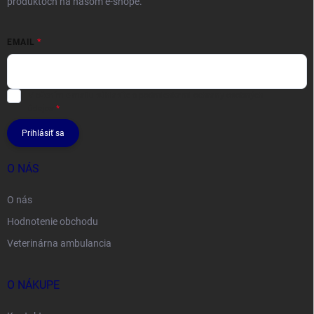
produktoch na našom e-shope.
EMAIL
Vložením e-mailu súhlasíte s
podmienkami ochrany osobných
údajov
Prihlásiť sa
O NÁS
O nás
Hodnotenie obchodu
Veterinárna ambulancia
O NÁKUPE