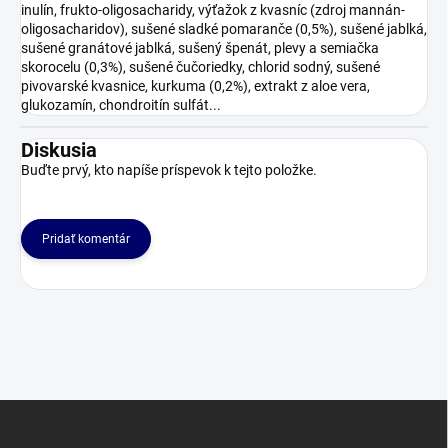
inulín, frukto-oligosacharidy, výťažok z kvasníc (zdroj mannán-
oligosacharidov), sušené sladké pomaranče (0,5%), sušené jablká,
sušené granátové jablká, sušený špenát, plevy a semiačka
skorocelu (0,3%), sušené čučoriedky, chlorid sodný, sušené
pivovarské kvasnice, kurkuma (0,2%), extrakt z aloe vera,
glukozamín, chondroitín sulfát...
Diskusia
Buďte prvý, kto napíše príspevok k tejto položke.
Pridať komentár
Z
á