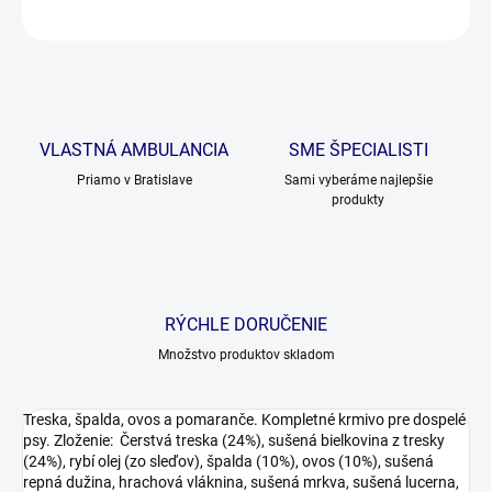
OPÝTAŤ SA
VLASTNÁ AMBULANCIA
SME ŠPECIALISTI
Priamo v Bratislave
Sami vyberáme najlepšie
produkty
RÝCHLE DORUČENIE
Množstvo produktov skladom
Treska, špalda, ovos a pomaranče. Kompletné krmivo pre dospelé
psy. Zloženie: Čerstvá treska (24%), sušená bielkovina z tresky
(24%), rybí olej (zo sleďov), špalda (10%), ovos (10%), sušená
repná dužina, hrachová vláknina, sušená mrkva, sušená lucerna,