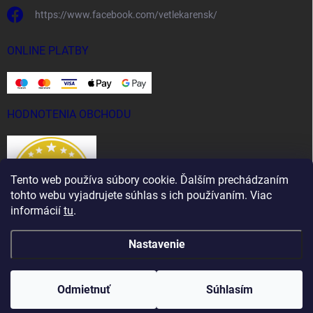
https://www.facebook.com/vetlekarensk/
ONLINE PLATBY
HODNOTENIA OBCHODU
Tento web používa súbory cookie. Ďalším prechádzaním
tohto webu vyjadrujete súhlas s ich používaním. Viac
informácií
tu
.
Nastavenie
Copyright 2026
Vet Lekáreň
. Všetky práva vyhradené.
Odmietnuť
Súhlasím
Vytvoril Shoptet