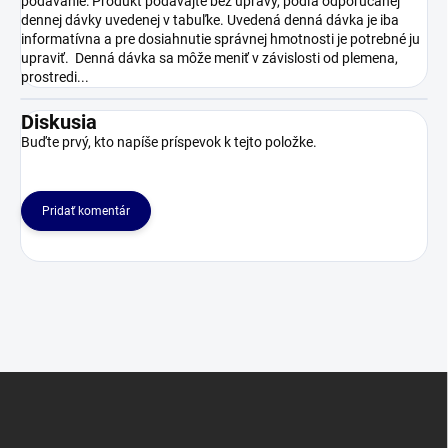
podávanie: Produkt podávajte bez úpravy, podľa odporúčanej
dennej dávky uvedenej v tabuľke. Uvedená denná dávka je iba
informatívna a pre dosiahnutie správnej hmotnosti je potrebné ju
upraviť. Denná dávka sa môže meniť v závislosti od plemena,
prostredi...
Diskusia
Buďte prvý, kto napíše príspevok k tejto položke.
Pridať komentár
Z
á
p