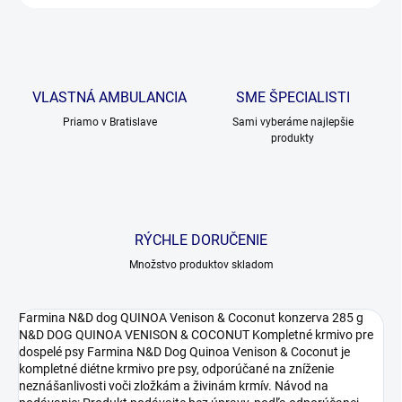
VLASTNÁ AMBULANCIA
SME ŠPECIALISTI
Priamo v Bratislave
Sami vyberáme najlepšie
produkty
RÝCHLE DORUČENIE
Množstvo produktov skladom
Farmina N&D dog QUINOA Venison & Coconut konzerva 285 g
N&D DOG QUINOA VENISON & COCONUT Kompletné krmivo pre
dospelé psy Farmina N&D Dog Quinoa Venison & Coconut je
kompletné diétne krmivo pre psy, odporúčané na zníženie
neznášanlivosti voči zložkám a živinám krmív. Návod na