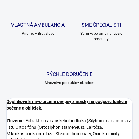
VLASTNÁ AMBULANCIA
SME ŠPECIALISTI
Priamo v Bratislave
Sami vyberáme najlepšie
produkty
RÝCHLE DORUČENIE
Množstvo produktov skladom
Doplnkové krmivo určené pre psy a mačky na podporu funkcie
pečene a obličiek.
Zloženie
: Extrakt z mariánskeho bodliaka (Silybum marianum a z
listu Ortosifónu (Ortosiphon stameneus), Laktóza,
Mikrokrištalická celulóza, Stearan horečnatý, Oxid kremičitý