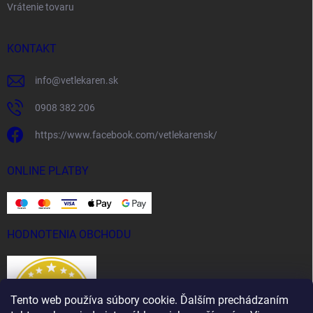
Vrátenie tovaru
KONTAKT
info
@
vetlekaren.sk
0908 382 206
https://www.facebook.com/vetlekarensk/
ONLINE PLATBY
HODNOTENIA OBCHODU
Tento web používa súbory cookie. Ďalším prechádzaním