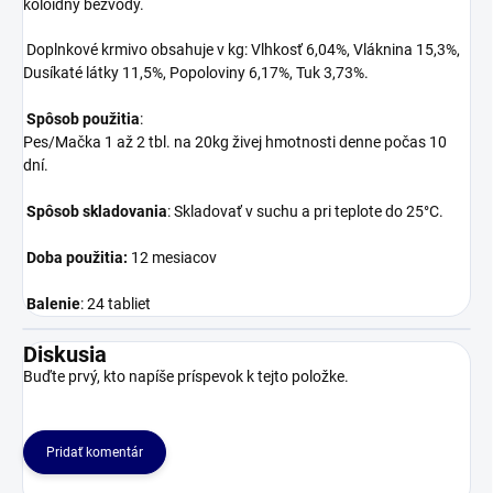
koloidný bezvodý.
Doplnkové krmivo obsahuje v kg: Vlhkosť 6,04%, Vláknina 15,3%,
Dusíkaté látky 11,5%, Popoloviny 6,17%, Tuk 3,73%.
Spôsob použitia
:
Pes/Mačka 1 až 2 tbl. na 20kg živej hmotnosti denne počas 10
dní.
Spôsob skladovania
: Skladovať v suchu a pri teplote do 25°C.
Doba použitia:
12 mesiacov
Balenie
: 24 tabliet
Diskusia
Buďte prvý, kto napíše príspevok k tejto položke.
Pridať komentár