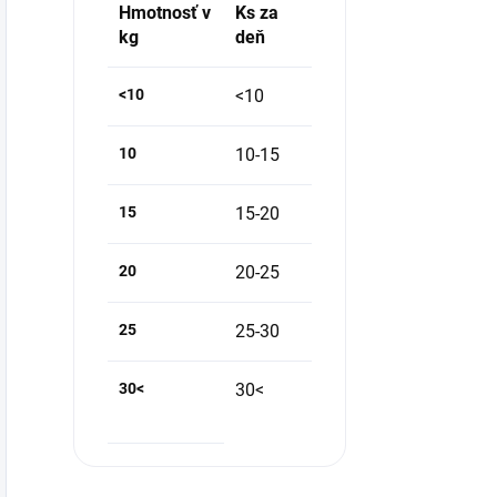
Hmotnosť v
Ks za
kg
deň
<10
<10
10
10-15
15
15-20
20
20-25
25
25-30
30<
30<