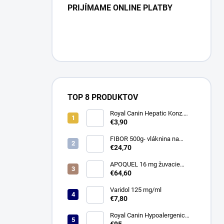
PRIJÍMAME ONLINE PLATBY
TOP 8 PRODUKTOV
Royal Canin Hepatic Konz.
420g
€3,90
FIBOR 500g- vláknina na
travenie
€24,70
APOQUEL 16 mg žuvacie
tablety pre psy 20 tbl.
€64,60
Varidol 125 mg/ml
€7,80
Royal Canin Hypoalergenic
14kg