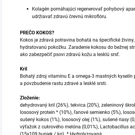
Kolagén pomáhajúci regenerovať pohybový apar
udržiavať zdravú črevnú mikroflóru.
PREČO KOKOS?
Kokos je zdravá potravina bohatá na špecifické živiny
hydratovanú pokožku. Zaradenie kokosu do bežnej str
ako zabezpečiť psovi zdravú kožu a lesklú srsť.
Kril
Bohatý zdroj vitamínu E a omega-3 mastných kyselín p
a povzbudenie rastu zdravé a lesklé srsti.
Zloženie:
dehydrovaný kril (26%), tekvica (20%), zeleninový škro
lososový proteín * (10%), ľanové semienko (5%), lososo
sušený kokos (1%), lososový olej (1%), sušené riasy (0,
výťažok z cukrového melóna (0,01%), Lactobacillus ac
(15x109 buniek / kg). * Hydrolyzovaná.