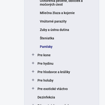
Ochorenia pečene, obličiek a
močových ciest
Mliečna žlaza a kojenie
Vnútorné parazity
Zuby a ústna dutina
Šteniatka
Pamlsky
Pre kone
Pre hydinu
Pre hlodavce a králiky
Pre holuby
Pre exotické vtáctvo
Dezinfekcia