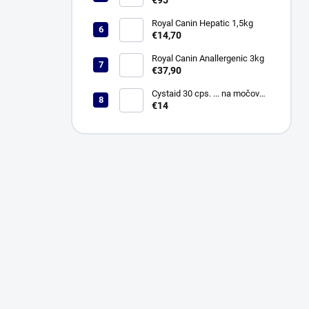
€95
Royal Canin Hepatic 1,5kg
€14,70
Royal Canin Anallergenic 3kg
€37,90
Cystaid 30 cps. ... na močové
cesty
€14