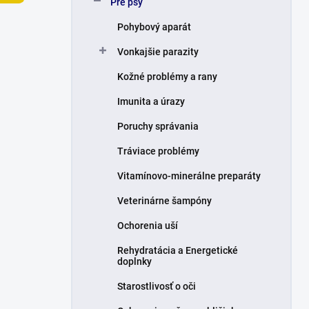
Pre psy
e
l
Pohybový aparát
Vonkajšie parazity
Kožné problémy a rany
Imunita a úrazy
Poruchy správania
Tráviace problémy
Vitamínovo-minerálne preparáty
Veterinárne šampóny
Ochorenia uší
Rehydratácia a Energetické
doplnky
Starostlivosť o oči