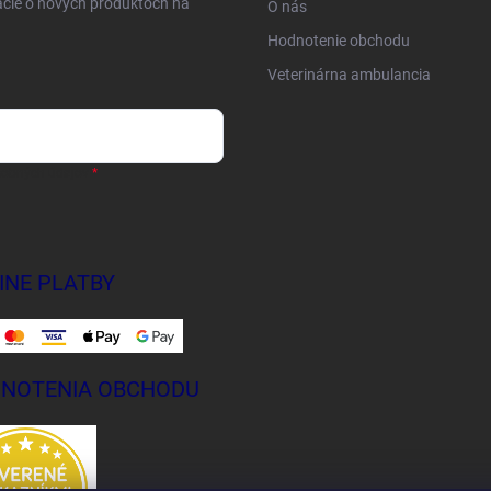
ácie o nových produktoch na
O nás
Hodnotenie obchodu
Veterinárna ambulancia
sobných údajov
INE PLATBY
NOTENIA OBCHODU