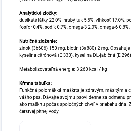
Analytické zložky:
dusíkaté látky 22,0%, hrubý tuk 5,5%, vlhkosť 17,0%, p
fosfor 0,4%, sodík 0,7%, omega-3 2,0%, omega-6 0,8%.
Nutričné zloženie:
zinok (3b606) 150 mg, biotín (3a880) 2 mg. Obsahuje
kyselina citrónová (E 330), kyselina DL-jablčná (E 296)
Metabolizovateľná energie: 3 260 kcal / kg
Kŕmna tabuľka:
Funkčná polomäkká maškrta je zdravým, mäsitým a c
vášho psa. Dávajte svojmu psovi denne za odmenu pri
ako maškrtu počas spoločných chvíľ v priebehu dňa. Z
čerstvej pitnej vody.