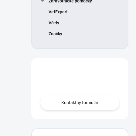
Zdravotnícke pomôcky
VetExpert
Včely
Značky
Máte otázku?
Obráťte sa na nás.
Kontaktný formulár