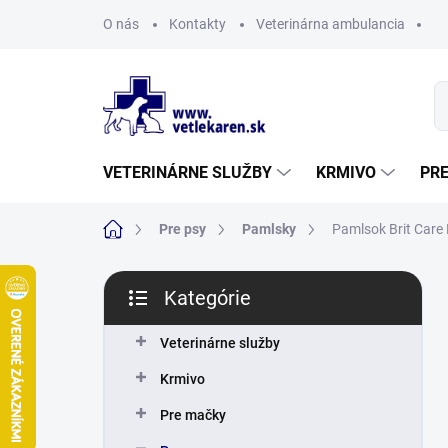
Prejsť
O nás
Kontakty
Veterinárna ambulancia
na
obsah
VETERINÁRNE SLUŽBY
KRMIVO
PR
Domov
Pre psy
Pamlsky
Pamlsok Brit Care 
B
Kategórie
o
Preskočiť
č
kategórie
n
Veterinárne služby
ý
Krmivo
p
a
Pre mačky
n