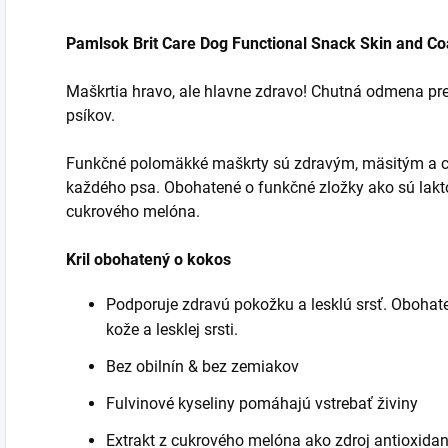
Pamlsok Brit Care Dog Functional Snack Skin and Coat
Maškrtia hravo, ale hlavne zdravo! Chutná odmena pr
psíkov.
Funkčné polomäkké maškrty sú zdravým, mäsitým a c
každého psa. Obohatené o funkčné zložky ako sú laktob
cukrového melóna.
Kril obohatený o kokos
Podporuje zdravú pokožku a lesklú srsť. Obohate
kože a lesklej srsti.
Bez obilnín & bez zemiakov
Fulvinové kyseliny pomáhajú vstrebať živiny
Extrakt z cukrového melóna ako zdroj antioxida