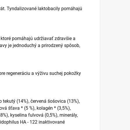
át. Tyndalizované laktobacily pomáhajú
, ktoré pomáhajú udržiavať zdravšie a
avy je jednoduchý a prirodzený spôsob,
re regeneráciu a výživu suchej pokožky
b tekutý (14%), červená šošovica (13%),
vá šťava * (5 %), kolagén * (3,5%),
8%), kyselina fulvová (0,5%), minerály,
idophilus HA - 122 inaktivované