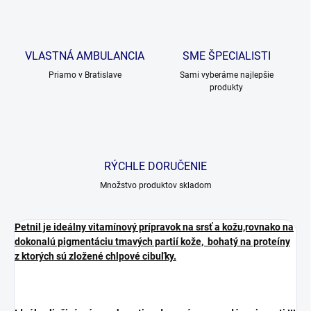
VLASTNÁ AMBULANCIA
SME ŠPECIALISTI
Priamo v Bratislave
Sami vyberáme najlepšie
produkty
RÝCHLE DORUČENIE
Množstvo produktov skladom
Petnil je ideálny vitamínový prípravok na srsť a kožu,rovnako na
dokonalú pigmentáciu tmavých partií kože, bohatý na proteíny
z ktorých sú zložené chlpové cibuľky.