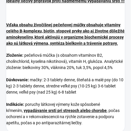
Ideálny liečivý prípravok proti nadmernému vypadávaniu srsti !!!
Vďaka obsahu živočíšnej pečeňovej múčky obsahuje vitamíny
celého B-komplexu, biotín, stopové prvky ako aj životne dôležité
aminokyseliny, ktoré aktivujú v organizme biochemické procesy
ako sú látková výmena, syntéza bielkovín a trávenie potravy.
Zloženie:
pečeňová múčka (s obsahom vitamínov B2,
cholínchlorid, kyselina nikotínová), vitamín H, glukóza. Analytické
zloženie: bielkoviny 30%, vláknina 20%, tuk 3,5%, popol 4,5%
Dávkovanie:
mačky: 2-3 tablety denne, šteňatá a malé psy (do 10
kg) 2-3 tablety denne, stredne veľké psy (10-25 kg) 3-6 tabliet
denne, veľké psy (nad 25 kg) 6-8 tabliet
Indikácie:
poruchy látkovej výmeny kože spôsobené
kŕmením,
vypadávanie srsti pri stresoch alebo chorobe
, počas
ochorení a v rekonvalescencii na rýchle zotavenie a podporu
apetítu, počas a po antiparazitárnej liečby.