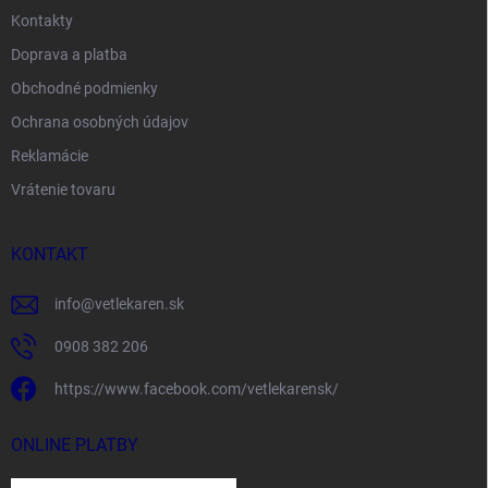
Kontakty
Doprava a platba
Obchodné podmienky
Ochrana osobných údajov
Reklamácie
Vrátenie tovaru
KONTAKT
info
@
vetlekaren.sk
0908 382 206
https://www.facebook.com/vetlekarensk/
ONLINE PLATBY