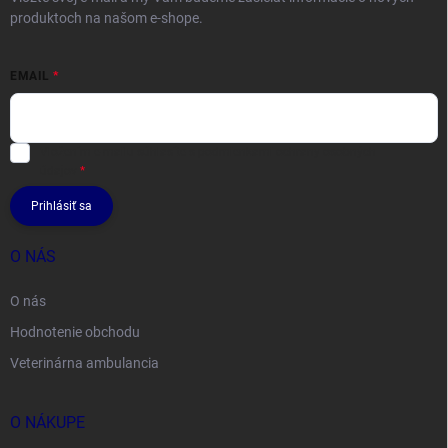
produktoch na našom e-shope.
EMAIL
Vložením e-mailu súhlasíte s
podmienkami ochrany osobných
údajov
Prihlásiť sa
O NÁS
O nás
Hodnotenie obchodu
Veterinárna ambulancia
O NÁKUPE