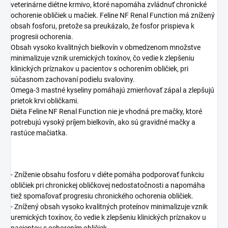
veterinárne diétne krmivo, ktoré napomáha zvládnuť chronické
ochorenie obličiek u mačiek. Feline NF Renal Function má znížený
obsah fosforu, pretože sa preukázalo, že fosfor prispieva k
progresii ochorenia.
Obsah vysoko kvalitných bielkovín v obmedzenom množstve
minimalizuje vznik uremických toxínov, čo vedie k zlepšeniu
klinických príznakov u pacientov s ochorením obličiek, pri
súčasnom zachovaní podielu svaloviny.
Omega-3 mastné kyseliny pomáhajú zmierňovať zápal a zlepšujú
prietok krvi obličkami.
Diéta Feline NF Renal Function nie je vhodná pre mačky, ktoré
potrebujú vysoký príjem bielkovín, ako sú gravidné mačky a
rastúce mačiatka.
- Zníženie obsahu fosforu v diéte pomáha podporovať funkciu
obličiek pri chronickej obličkovej nedostatočnosti a napomáha
tiež spomaľovať progresiu chronického ochorenia obličiek.
- Znížený obsah vysoko kvalitných proteínov minimalizuje vznik
uremických toxínov, čo vedie k zlepšeniu klinických príznakov u