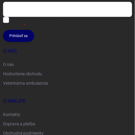
Vložením e-mailu súhlasíte s
podmienkami ochrany osobných
údajov
Prihlásiť sa
O NÁS
O nás
Hodnotenie obchodu
Veterinárna ambulancia
O NÁKUPE
Kontakty
Doprava a platba
Obchodné podmienky