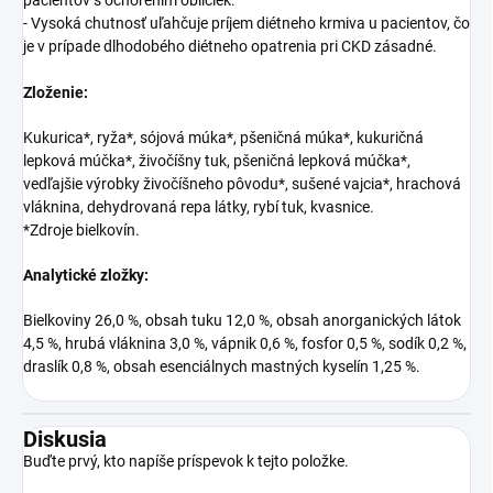
pacientov s ochorením obličiek.
- Vysoká chutnosť uľahčuje príjem diétneho krmiva u pacientov, čo
je v prípade dlhodobého diétneho opatrenia pri CKD zásadné.
Zloženie:
Kukurica*, ryža*, sójová múka*, pšeničná múka*, kukuričná
lepková múčka*, živočíšny tuk, pšeničná lepková múčka*,
vedľajšie výrobky živočíšneho pôvodu*, sušené vajcia*, hrachová
vláknina, dehydrovaná repa látky, rybí tuk, kvasnice.
*Zdroje bielkovín.
Analytické zložky:
Bielkoviny 26,0 %, obsah tuku 12,0 %, obsah anorganických látok
4,5 %, hrubá vláknina 3,0 %, vápnik 0,6 %, fosfor 0,5 %, sodík 0,2 %,
draslík 0,8 %, obsah esenciálnych mastných kyselín 1,25 %.
Diskusia
Buďte prvý, kto napíše príspevok k tejto položke.