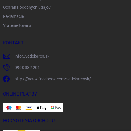
Ochrana osobných údajov
Reklamácie
Vrátenie tovaru
KONTAKT
info
@
vetlekaren.sk
0908 382 206
https://www.facebook.com/vetlekarensk/
ONLINE PLATBY
HODNOTENIA OBCHODU