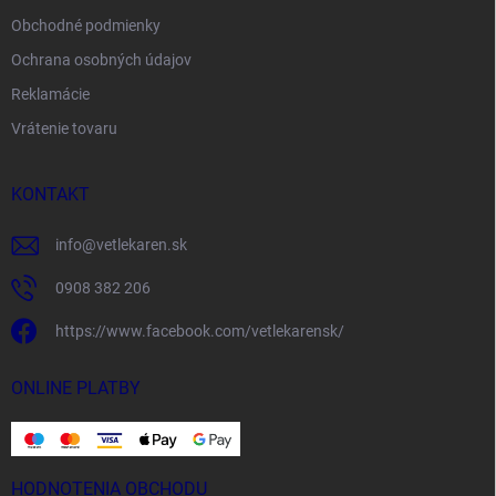
Obchodné podmienky
Ochrana osobných údajov
Reklamácie
Vrátenie tovaru
KONTAKT
info
@
vetlekaren.sk
0908 382 206
https://www.facebook.com/vetlekarensk/
ONLINE PLATBY
HODNOTENIA OBCHODU