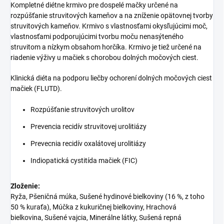
Kompletné diétne krmivo pre dospelé mačky určené na
rozpúšťanie struvitových kameňov a na zníženie opätovnej tvorby
struvitových kameňov. Krmivo s vlastnosťami okysľujúcimi moč,
vlastnosťami podporujúcimi tvorbu moču nenasýteného
struvitom a nízkym obsahom horčíka. Krmivo je tiež určené na
riadenie výživy u mačiek s chorobou dolných močových ciest.
Klinická diéta na podporu liečby ochorení dolných močových ciest
mačiek (FLUTD).
Rozpúšťanie struvitových urolitov
Prevencia recidív struvitovej urolitiázy
Prevecnia recidív oxalátovej urolitiázy
Indiopatická cystitída mačiek (FIC)
Zloženie:
Ryža, Pšeničná múka, Sušené hydinové bielkoviny (16 %, z toho
50 % kuraťa), Múčka z kukuričnej bielkoviny, Hrachová
bielkovina, Sušené vajcia, Minerálne látky, Sušená repná