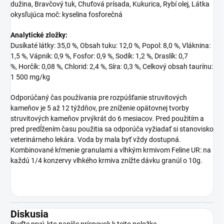
dužina, Bravčový tuk, Chuťová prísada, Kukurica, Rybí olej, Látka
okysľujúca moč: kyselina fosforečná
Analytické zložky:
Dusíkaté látky: 35,0 %, Obsah tuku: 12,0 %, Popol: 8,0 %, Vláknina:
1,5 %, Vápnik: 0,9 %, Fosfor: 0,9 %, Sodík: 1,2 %, Draslík: 0,7
%, Horčík: 0,08 %, Chlorid: 2,4 %, Síra: 0,3 %, Celkový obsah taurínu:
1 500 mg/kg
Odporúčaný čas používania pre rozpúšťanie struvitových
kameňov je 5 až 12 týždňov, pre zníženie opätovnej tvorby
struvitových kameňov prvýkrát do 6 mesiacov. Pred použitím a
pred predĺžením času použitia sa odporúča vyžiadať si stanovisko
veterinárneho lekára. Voda by mala byť vždy dostupná.
Kombinované kŕmenie granulami a vlhkým krmivom Feline UR: na
každú 1/4 konzervy vlhkého krmiva znížte dávku granúl o 10g.
Diskusia