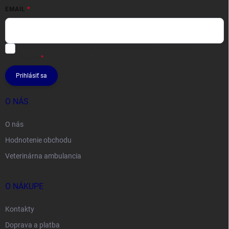
EMAIL
Vložením e-mailu súhlasíte s
podmienkami ochrany osobných
údajov
Prihlásiť sa
O NÁS
O nás
Hodnotenie obchodu
Veterinárna ambulancia
O NÁKUPE
Kontakty
Doprava a platba