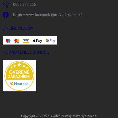
0908 382 206
https://www.facebook.com/vetlekarensk/
ONLINE PLATBY
HODNOTENIA OBCHODU
Copyright 2026
Vet Lekáreň
. Všetky práva vyhradené.