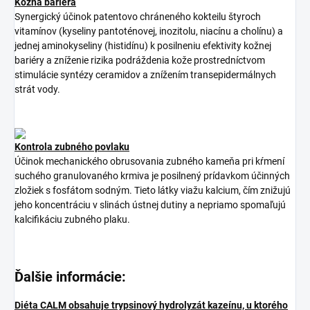
Kožná bariéra
Synergický účinok patentovo chráneného kokteilu štyroch
vitamínov (kyseliny pantoténovej, inozitolu, niacínu a cholínu) a
jednej aminokyseliny (histidínu) k posilneniu efektivity kožnej
bariéry a zníženie rizika podráždenia kože prostredníctvom
stimulácie syntézy ceramidov a znížením transepidermálnych
strát vody.
Kontrola zubného povlaku
Účinok mechanického obrusovania zubného kameňa pri kŕmení
suchého granulovaného krmiva je posilnený prídavkom účinných
zložiek s fosfátom sodným. Tieto látky viažu kalcium, čím znižujú
jeho koncentráciu v slinách ústnej dutiny a nepriamo spomaľujú
kalcifikáciu zubného plaku.
Ďalšie informácie:
Diéta CALM obsahuje trypsinový hydrolyzát kazeínu, u ktorého