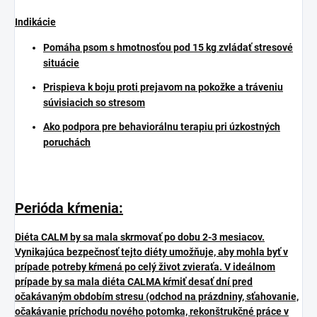
Indikácie
Pomáha psom s hmotnosťou pod 15 kg zvládať stresové
situácie
Prispieva k boju proti prejavom na pokožke a tráveniu
súvisiacich so stresom
Ako podpora pre behaviorálnu terapiu pri úzkostných
poruchách
Perióda kŕmenia:
Diéta CALM by sa mala skrmovať po dobu 2-3 mesiacov.
Vynikajúca bezpečnosť tejto diéty umožňuje, aby mohla byť v
prípade potreby kŕmená po celý život zvieraťa. V ideálnom
prípade by sa mala diéta CALMA kŕmiť desať dní pred
očakávaným obdobím stresu (odchod na prázdniny, sťahovanie,
očakávanie príchodu nového potomka, rekonštrukčné práce v