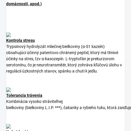
domácnosti, apod.)
Kontrola stresu
Trypsinový hydrolyzát mliečnej bielkoviny (α-S1 kazeín)
obsahujúci účinný patentovo chránený peptid, ktorý má tlmivé
účinky na stres, tzv α-kasozepín. L-tryptofán je prekurzorom
serotonínu, čo je neurotransmitér, ktorý zohráva kľúčovú úlohu v
regulácii úzkostných stavov, spánku a chuti k jedlu.
Tolerancia trávenia
Kombinácia
vysoko
stráviteľnej
bielkoviny
(
bielkoviny
L.I.P.
***),
čakanky
a
rybieho
tuku
,
ktorá
zaisťuj