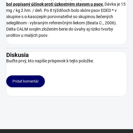
bol popísaný účinok proti úzkostným stavom u psov.
Dávka je 15
mg / kg ž.hm. / deň. Po 8 týždňoch bolo skóre psov EDED * v
skupine s α-kasozepín porovnateľné so skupinou liečených
selegilínom - vybraným referenčným liekom (Beata C., 2006).
Diéta CALM svojím zložením berie do úvahy aj riziko tvorby
urolitov u malých psov.
Diskusia
Buďte prvý, kto napíše príspevok k tejto položke.
Pridať komentár
Z