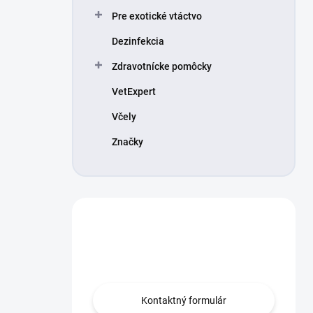
Pre exotické vtáctvo
Dezinfekcia
Zdravotnícke pomôcky
VetExpert
Včely
Značky
Máte otázku?
Obráťte sa na nás.
Kontaktný formulár