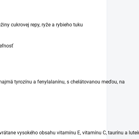
užiny cukrovej repy, ryže a rybieho tuku
teľnosť
najmä
tyrozínu
a
fenylalanínu
,
s
chelátovanou
meďou
,
na
vrátane
vysokého
obsahu
vitamínu
E
,
vitamínu
C
,
taurínu
a
lute