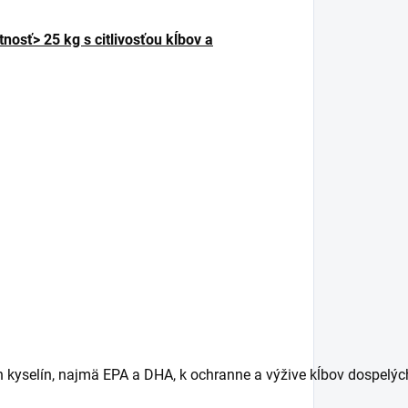
osť> 25 kg s citlivosťou kĺbov a
h
kyselín
,
najmä
EPA
a
DHA
,
k
ochranne
a
výžive
kĺbov
dospelýc