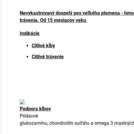
Nevykastrovaný dospelý pes veľkého plemena - hmotn
trávenia. Od 15 mesiacov veku
Indikácie
Citlivé kĺby
Citlivé trávenie
Podpora kĺbov
Prídavok
glukozamínu
,
chondroitín
sulfátu
a
omega
3
mastnýc