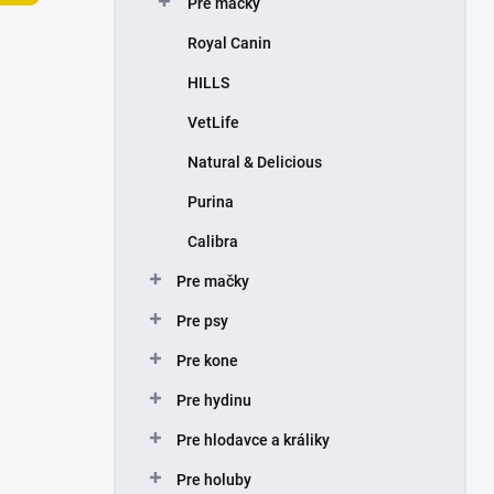
Pre mačky
e
l
Royal Canin
HILLS
VetLife
Natural & Delicious
Purina
Calibra
Pre mačky
Pre psy
Pre kone
Pre hydinu
Pre hlodavce a králiky
Pre holuby