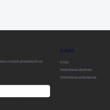
O NÁS
ácie o nových produktoch na
O nás
Hodnotenie obchodu
Veterinárna ambulancia
sobných údajov