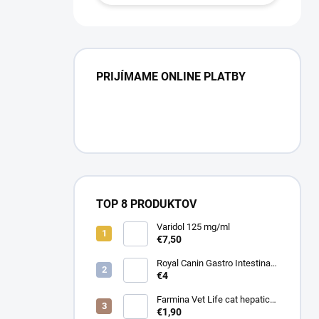
PRIJÍMAME ONLINE PLATBY
TOP 8 PRODUKTOV
Varidol 125 mg/ml
€7,50
Royal Canin Gastro Intestinal
Low Fat Konz. 410g
€4
Farmina Vet Life cat hepatic
konzerva 85 g
€1,90