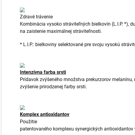
Zdravé trávenie
Kombinácia vysoko stráviteľných bielkovín (L.I.P. *), d
na zaistenie maximálnej stráviteľnosti.
* L.I.P.: bielkoviny selektované pre svoju vysokú strávi
Intenzívna farba srsti
Prídavok
zvýšeného
množstva
prekurzorov
melanínu
,
zvýšenie
prirodzenej
farby
srsti
.
Komplex antioxidantov
Použitie
patentovaného
komplexu
synergických
antioxidantov