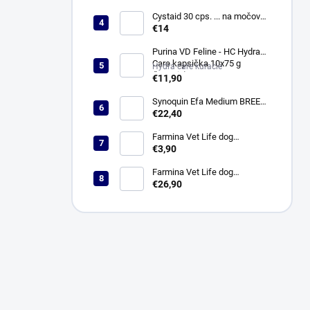
Cystaid 30 cps. ... na močové
cesty
€14
Purina VD Feline - HC Hydra
Care kapsička 10x75 g
Hydra care kuracie
(kuracie)
€11,90
Synoquin Efa Medium BREED
(od 10 do 25 kg) tbl. 30 x 1,5 g
€22,40
Farmina Vet Life dog
Hypoallergenic fish & potato
€3,90
konzerva 300 g
Farmina Vet Life dog
Hypoallergenic fish & potato 2
€26,90
kg