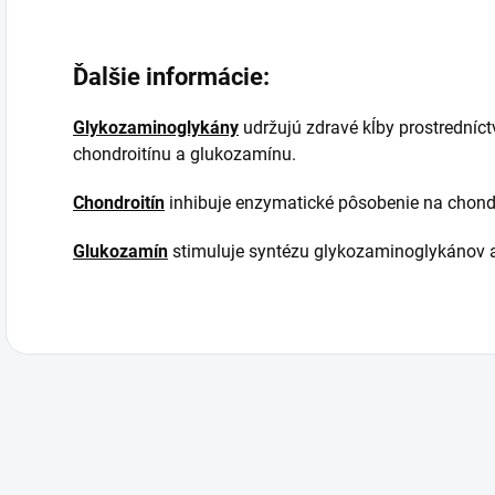
Ďalšie informácie:
Glykozaminoglykány
udržujú zdravé kĺby prostrední
chondroitínu a glukozamínu.
Chondroitín
inhibuje enzymatické pôsobenie na chond
Glukozamín
stimuluje syntézu glykozaminoglykánov a