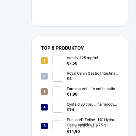
TOP 8 PRODUKTOV
Varidol 125 mg/ml
€7,50
Royal Canin Gastro Intestinal
Low Fat Konz. 410g
€4
Farmina Vet Life cat hepatic
konzerva 85 g
€1,90
Cystaid 30 cps. ... na močové
cesty
€14
Purina VD Feline - HC Hydra
Care kapsička 10x75 g
Hydra care kuracie
(kuracie)
€11,90