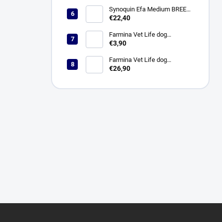
Synoquin Efa Medium BREED
(od 10 do 25 kg) tbl. 30 x 1,5 g
€22,40
Farmina Vet Life dog
Hypoallergenic fish & potato
€3,90
konzerva 300 g
Farmina Vet Life dog
Hypoallergenic fish & potato 2
€26,90
kg
Z
á