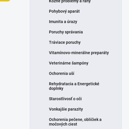
Kožné problémy a rany
e
l
Pohybový aparát
Imunita a úrazy
Poruchy správania
Tráviace poruchy
Vitamínovo-minerálne preparáty
Veterinárne šampóny
Ochorenia uší
Rehydratacia a Energetické
doplnky
Starostlivosť o oči
Vonkajšie parazity
Ochorenia pečene, obličiek a
močových ciest