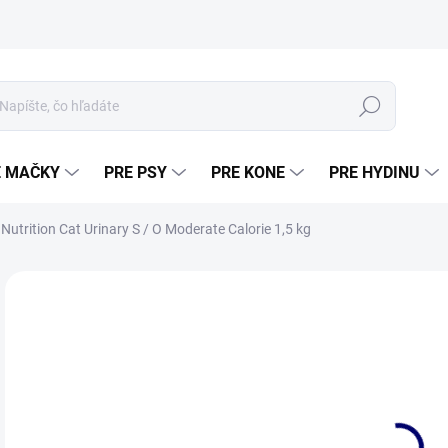
Hľadať
E MAČKY
PRE PSY
PRE KONE
PRE HYDINU
Nutrition Cat Urinary S / O Moderate Calorie 1,5 kg
Neohodnotené
Podrobnosti hodnotenia
ZNAČKA:
ROYAL CANIN
€1
Jedn
SK
cena