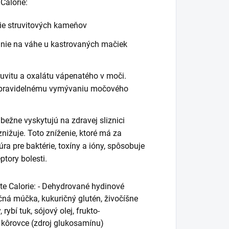
Calorie:
nie struvitových kameňov
nie na váhe u kastrovaných mačiek
uvitu a oxalátu vápenatého v moči.
 pravidelnému vymývaniu močového
ežne vyskytujú na zdravej sliznici
znižuje. Toto zníženie, ktoré má za
 pre baktérie, toxíny a ióny, spôsobuje
tory bolesti.
te Calorie: - Dehydrované hydinové
ičná múčka, kukuričný glutén, živočíšne
rybí tuk, sójový olej, frukto-
 kôrovce (zdroj glukosamínu)