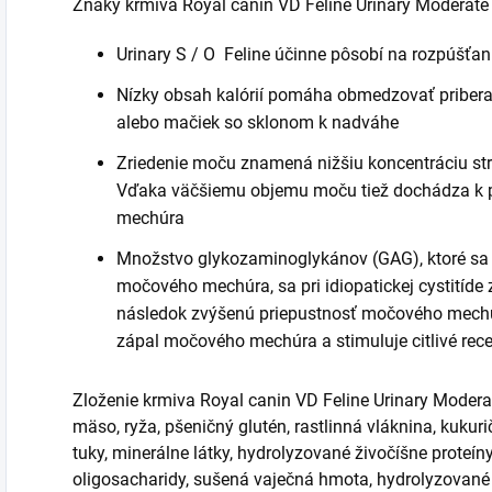
Znaky krmiva Royal canin VD Feline Urinary Moderate 
Urinary S / O Feline účinne pôsobí na rozpúšťa
Nízky obsah kalórií pomáha obmedzovať pribera
alebo mačiek so sklonom k ​​nadváhe
Zriedenie moču znamená nižšiu koncentráciu str
Vďaka väčšiemu objemu moču tiež dochádza k
mechúra
Množstvo glykozaminoglykánov (GAG), ktoré sa b
močového mechúra, sa pri idiopatickej cystitíde 
následok zvýšenú priepustnosť močového mechúra
zápal močového mechúra a stimuluje citlivé recep
Zloženie krmiva Royal canin VD Feline Urinary Modera
mäso, ryža, pšeničný glutén, rastlinná vláknina, kukur
tuky, minerálne látky, hydrolyzované živočíšne proteíny, 
oligosacharidy, sušená vaječná hmota, hydrolyzované