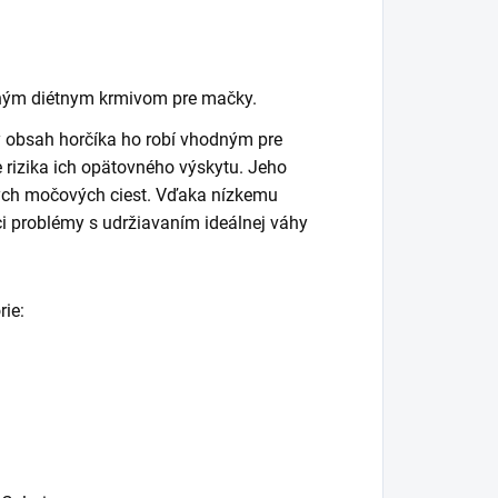
ým diétnym krmivom pre mačky.
y obsah horčíka ho robí vhodným pre
 rizika ich opätovného výskytu. Jeho
ných močových ciest. Vďaka nízkemu
ci problémy s udržiavaním ideálnej váhy
rie: