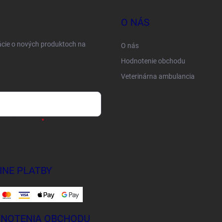
O NÁS
ácie o nových produktoch na
O nás
Hodnotenie obchodu
Veterinárna ambulancia
sobných údajov
INE PLATBY
NOTENIA OBCHODU