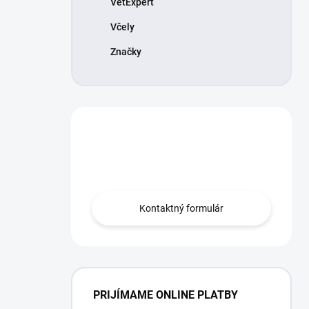
VetExpert
Včely
Značky
Máte otázku?
Obráťte sa na nás.
Kontaktný formulár
PRIJÍMAME ONLINE PLATBY