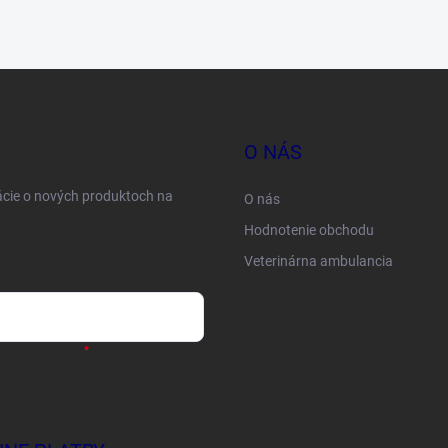
O NÁS
ácie o nových produktoch na
O nás
Hodnotenie obchodu
Veterinárna ambulancia
sobných údajov