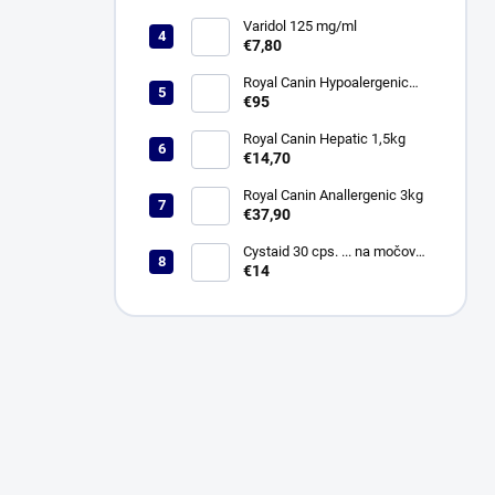
Varidol 125 mg/ml
€7,80
Royal Canin Hypoalergenic
14kg
€95
Royal Canin Hepatic 1,5kg
€14,70
Royal Canin Anallergenic 3kg
€37,90
Cystaid 30 cps. ... na močové
cesty
€14