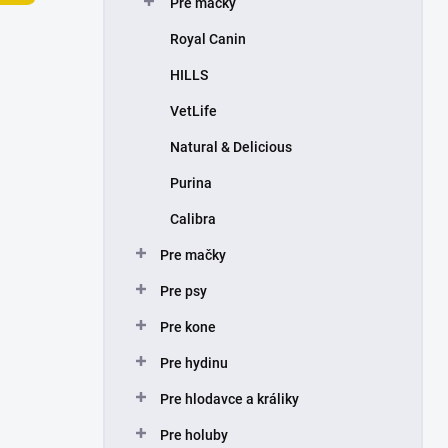
Pre mačky
e
l
Royal Canin
HILLS
VetLife
Natural & Delicious
Purina
Calibra
Pre mačky
Pre psy
Pre kone
Pre hydinu
Pre hlodavce a králiky
Pre holuby