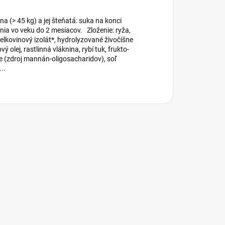
a (> 45 kg) a jej šteňatá: suka na konci
nia vo veku do 2 mesiacov. Zloženie: ryža,
ielkovinový izolát*, hydrolyzované živočíšne
ý olej, rastlinná vláknina, rybí tuk, frukto-
ce (zdroj mannán-oligosacharidov), soľ
..