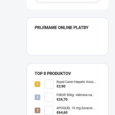
PRIJÍMAME ONLINE PLATBY
TOP 8 PRODUKTOV
Royal Canin Hepatic Konz.
420g
€3,90
FIBOR 500g- vláknina na
travenie
€24,70
APOQUEL 16 mg žuvacie
tablety pre psy 20 tbl.
€64,60