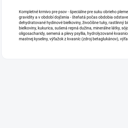
Kompletné krmivo pre psov - špeciálne pre suku obrieho plemen
gravidity a v období dojčenia - šteňatá počas obdobia odstave
dehydratované hydinové bielkoviny, živočíšne tuky, rastlinný b
bielkoviny, kukurica, sušená repná dužina, minerálne látky, sójov
oligosacharidy, semená a plevy psyllia, hydrolyzované kvasni
mastnej kyseliny, výťažok z kvasníc (zdroj betaglukánov), výťa.