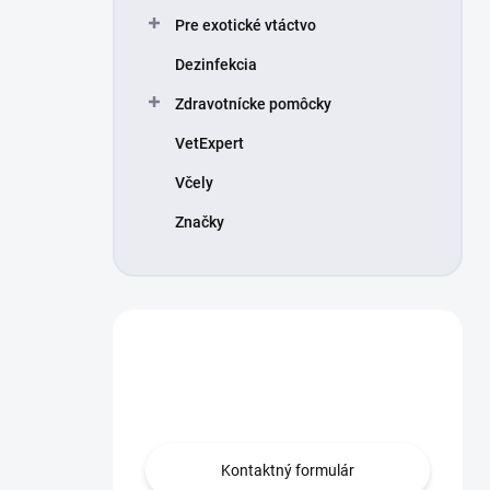
Pre exotické vtáctvo
Dezinfekcia
Zdravotnícke pomôcky
VetExpert
Včely
Značky
Máte otázku?
Obráťte sa na nás.
Kontaktný formulár