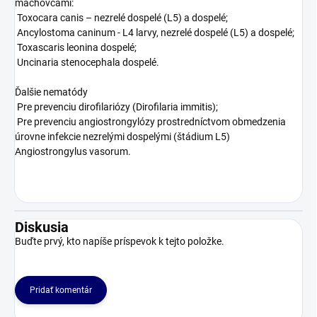
machovcami:
Toxocara canis – nezrelé dospelé (L5) a dospelé;
Ancylostoma caninum - L4 larvy, nezrelé dospelé (L5) a dospelé;
Toxascaris leonina dospelé;
Uncinaria stenocephala dospelé.
Ďalšie nematódy
Pre prevenciu dirofilariózy (Dirofilaria immitis);
Pre prevenciu angiostrongylózy prostredníctvom obmedzenia
úrovne infekcie nezrelými dospelými (štádium L5)
Angiostrongylus vasorum.
Diskusia
Buďte prvý, kto napíše príspevok k tejto položke.
Pridať komentár