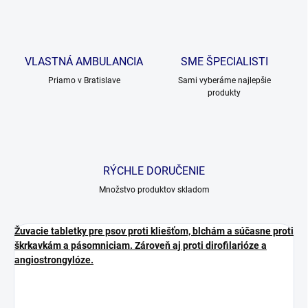
VLASTNÁ AMBULANCIA
SME ŠPECIALISTI
Priamo v Bratislave
Sami vyberáme najlepšie
produkty
RÝCHLE DORUČENIE
Množstvo produktov skladom
Žuvacie tabletky pre psov proti kliešťom, blchám a súčasne proti
škrkavkám a pásomniciam. Zároveň aj proti dirofilarióze a
angiostrongylóze.