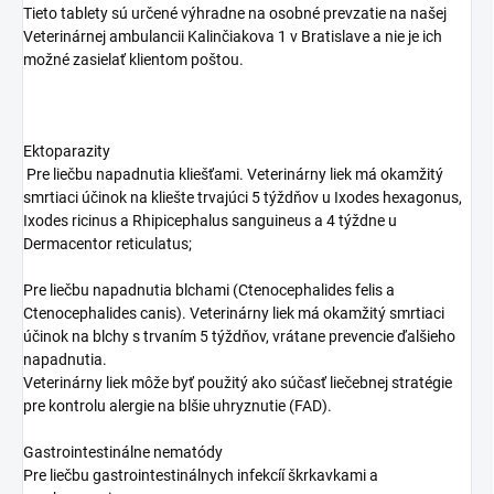
Tieto tablety sú určené výhradne na osobné prevzatie na našej
Veterinárnej ambulancii Kalinčiakova 1 v Bratislave a nie je ich
možné zasielať klientom poštou.
Ektoparazity
Pre liečbu napadnutia kliešťami. Veterinárny liek má okamžitý
smrtiaci účinok na kliešte trvajúci 5 týždňov u Ixodes hexagonus,
Ixodes ricinus a Rhipicephalus sanguineus a 4 týždne u
Dermacentor reticulatus;
Pre liečbu napadnutia blchami (Ctenocephalides felis a
Ctenocephalides canis). Veterinárny liek má okamžitý smrtiaci
účinok na blchy s trvaním 5 týždňov, vrátane prevencie ďalšieho
napadnutia.
Veterinárny liek môže byť použitý ako súčasť liečebnej stratégie
pre kontrolu alergie na blšie uhryznutie (FAD).
Gastrointestinálne nematódy
Pre liečbu gastrointestinálnych infekcíí škrkavkami a