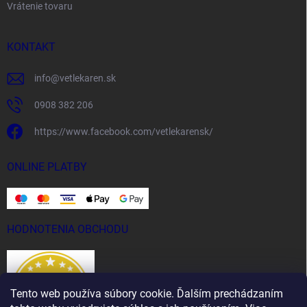
Vrátenie tovaru
KONTAKT
info
@
vetlekaren.sk
0908 382 206
https://www.facebook.com/vetlekarensk/
ONLINE PLATBY
HODNOTENIA OBCHODU
Tento web používa súbory cookie. Ďalším prechádzaním