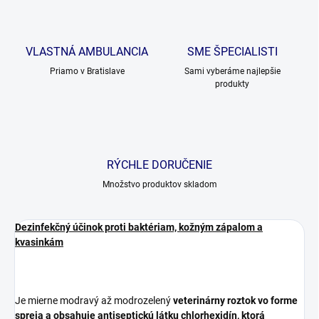
VLASTNÁ AMBULANCIA
SME ŠPECIALISTI
Priamo v Bratislave
Sami vyberáme najlepšie
produkty
RÝCHLE DORUČENIE
Množstvo produktov skladom
Dezinfekčný účinok proti baktériam, kožným zápalom a
kvasinkám
Je mierne modravý až modrozelený
veterinárny roztok vo forme
spreja a obsahuje antiseptickú látku chlorhexidín, ktorá