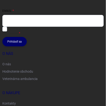
EMAIL
Vložením e-mailu súhlasíte s
podmienkami ochrany osobných
údajov
Prihlásiť sa
O NÁS
O nás
Hodnotenie obchodu
Veterinárna ambulancia
O NÁKUPE
Kontakty