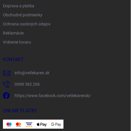
Doprava a platba
Obchodné podmienky
Ochrana osobných údajov
Reklamácie
Vrátenie tovaru
KONTAKT
info
@
vetlekaren.sk
0908 382 206
https://www.facebook.com/vetlekarensk/
ONLINE PLATBY