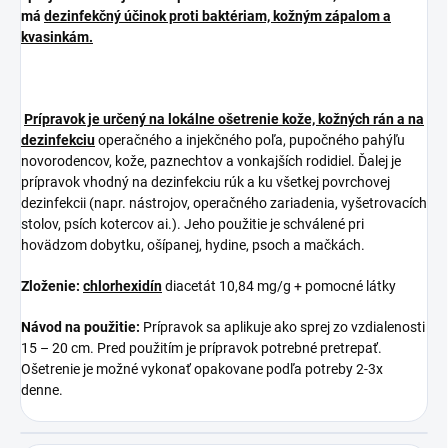
má
dezinfekčný účinok proti baktériam, kožným zápalom a
kvasinkám.
Prípravok je určený na lokálne ošetrenie kože, kožných rán a na
dezinfekciu
operačného a injekčného poľa, pupočného pahýľu
novorodencov, kože, paznechtov a vonkajších rodidiel. Ďalej je
prípravok vhodný na dezinfekciu rúk a ku všetkej povrchovej
dezinfekcii (napr. nástrojov, operačného zariadenia, vyšetrovacích
stolov, psích kotercov ai.). Jeho použitie je schválené pri
hovädzom dobytku, ošípanej, hydine, psoch a mačkách.
Zloženie:
chlorhexidín
diacetát 10,84 mg/g + pomocné látky
Návod na použitie:
Prípravok sa aplikuje ako sprej zo vzdialenosti
15 – 20 cm. Pred použitím je prípravok potrebné pretrepať.
Ošetrenie je možné vykonať opakovane podľa potreby 2-3x
denne.