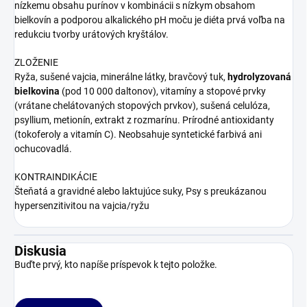
nízkemu obsahu purínov v kombinácii s nízkym obsahom
bielkovín a podporou alkalického pH moču je diéta prvá voľba na
redukciu tvorby urátových kryštálov.
ZLOŽENIE
Ryža, sušené vajcia, minerálne látky, bravčový tuk,
hydrolyzovaná
bielkovina
(pod 10 000 daltonov), vitamíny a stopové prvky
(vrátane chelátovaných stopových prvkov), sušená celulóza,
psyllium, metionín, extrakt z rozmarínu. Prírodné antioxidanty
(tokoferoly a vitamín C). Neobsahuje syntetické farbivá ani
ochucovadlá.
KONTRAINDIKÁCIE
Šteňatá a gravidné alebo laktujúce suky, Psy s preukázanou
hypersenzitivitou na vajcia/ryžu
Diskusia
Buďte prvý, kto napíše príspevok k tejto položke.