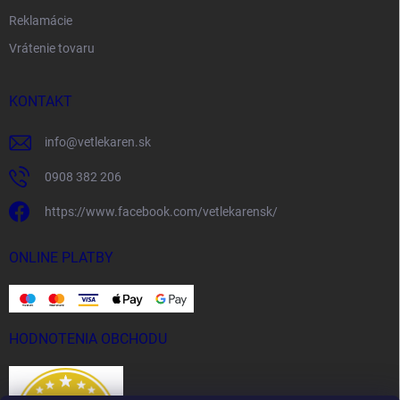
Reklamácie
Vrátenie tovaru
KONTAKT
info
@
vetlekaren.sk
0908 382 206
https://www.facebook.com/vetlekarensk/
ONLINE PLATBY
HODNOTENIA OBCHODU