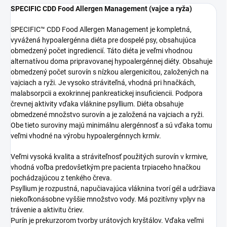
SPECIFIC CDD Food Allergen Management (vajce a ryža)
SPECIFIC™ CDD Food Allergen Management je kompletná,
vyvážená hypoalergénna diéta pre dospelé psy, obsahujúca
obmedzený počet ingrediencií. Táto diéta je veľmi vhodnou
alternatívou doma pripravovanej hypoalergénnej diéty. Obsahuje
obmedzený počet surovín s nízkou alergenicitou, založených na
vajciach a ryži. Je vysoko stráviteľná, vhodná pri hnačkách,
malabsorpcii a exokrinnej pankreatickej insuficiencii. Podpora
črevnej aktivity vďaka vláknine psyllium. Diéta obsahuje
obmedzené množstvo surovín a je založená na vajciach a ryži.
Obe tieto suroviny majú minimálnu alergénnosť a sú vďaka tomu
veľmi vhodné na výrobu hypoalergénnych krmív.
Veľmi vysoká kvalita a stráviteľnosť použitých surovín v krmive,
vhodná voľba predovšetkým pre pacienta trpiaceho hnačkou
pochádzajúcou z tenkého čreva.
Psyllium je rozpustná, napučiavajúca vláknina tvorí gél a udržiava
niekoľkonásobne vyššie množstvo vody. Má pozitívny vplyv na
trávenie a aktivitu čriev.
Purín je prekurzorom tvorby urátových kryštálov. Vďaka veľmi