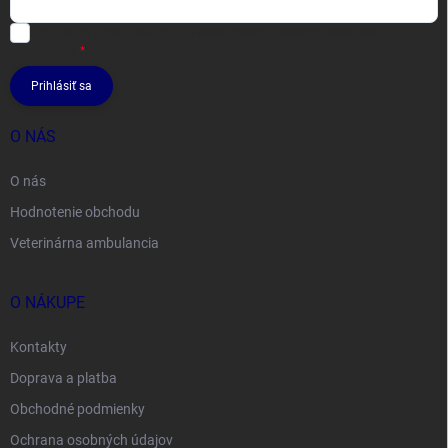
Vložením e-mailu súhlasíte s
podmienkami ochrany osobných
údajov
Prihlásiť sa
O NÁS
O nás
Hodnotenie obchodu
Veterinárna ambulancia
O NÁKUPE
Kontakty
Doprava a platba
Obchodné podmienky
Ochrana osobných údajov