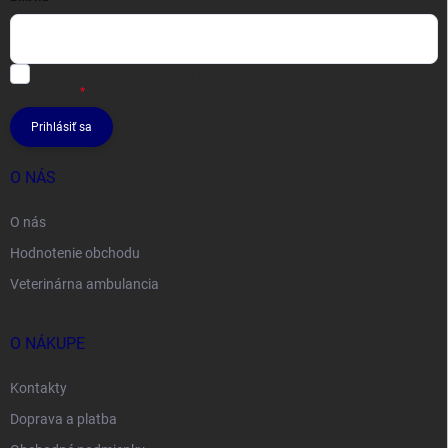
Vložením e-mailu súhlasíte s
podmienkami ochrany osobných
údajov
Prihlásiť sa
O NÁS
O nás
Hodnotenie obchodu
Veterinárna ambulancia
O NÁKUPE
Kontakty
Doprava a platba