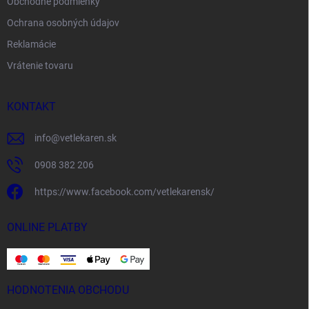
Obchodné podmienky
Ochrana osobných údajov
Reklamácie
Vrátenie tovaru
KONTAKT
info
@
vetlekaren.sk
0908 382 206
https://www.facebook.com/vetlekarensk/
ONLINE PLATBY
HODNOTENIA OBCHODU