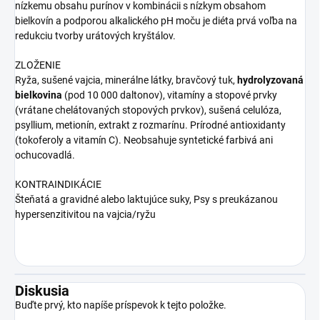
nízkemu obsahu purínov v kombinácii s nízkym obsahom
bielkovín a podporou alkalického pH moču je diéta prvá voľba na
redukciu tvorby urátových kryštálov.
ZLOŽENIE
Ryža, sušené vajcia, minerálne látky, bravčový tuk,
hydrolyzovaná
bielkovina
(pod 10 000 daltonov), vitamíny a stopové prvky
(vrátane chelátovaných stopových prvkov), sušená celulóza,
psyllium, metionín, extrakt z rozmarínu. Prírodné antioxidanty
(tokoferoly a vitamín C). Neobsahuje syntetické farbivá ani
ochucovadlá.
KONTRAINDIKÁCIE
Šteňatá a gravidné alebo laktujúce suky, Psy s preukázanou
hypersenzitivitou na vajcia/ryžu
Diskusia
Buďte prvý, kto napíše príspevok k tejto položke.