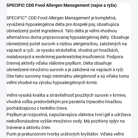
SPECIFIC CDD Food Allergen Management (vajce a ryža)
SPECIFIC™ CDD Food Allergen Management je kompletná,
vyvážená hypoalergénna diéta pre dospelé psy, obsahujúca
obmedzený počet ingrediencií. Táto diéta je veľmi vhodnou
alternatívou doma pripravovanej hypoalergénnej diéty. Obsahuje
obmedzený počet surovín s nízkou alergenicitou, založených na
vajciach a ryži. Je vysoko stráviteľná, vhodná pri hnačkách,
malabsorpcii a exokrinnej pankreatickej insuficiencii. Podpora
črevnej aktivity vďaka vláknine psyllium. Diéta obsahuje
obmedzené množstvo surovín a je založená na vajciach a ryži.
Obe tieto suroviny majú minimálnu alergénnosť a sú vďaka tomu
veľmi vhodné na výrobu hypoalergénnych krmív.
Veľmi vysoká kvalita a stráviteľnosť použitých surovín v krmive,
vhodná voľba predovšetkým pre pacienta trpiaceho hnačkou
pochádzajúcou z tenkého čreva.
Psyllium je rozpustná, napučiavajúca vláknina tvorí gél a udržiava
niekoľkonásobne vyššie množstvo vody. Má pozitívny vplyv na
trávenie a aktivitu čriev.
Purín je prekurzorom tvorby urátových kryštálov. Vďaka veľmi