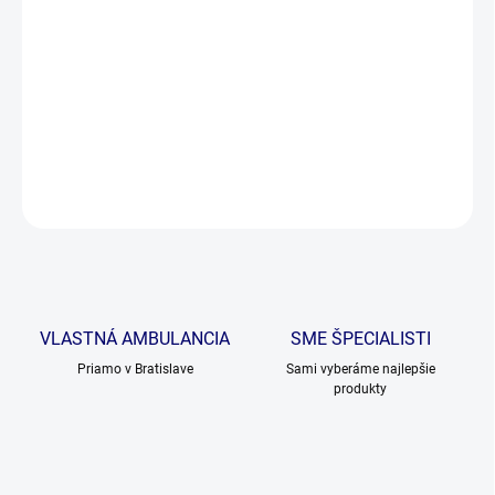
Diétne krmivo pre psov s tráviacimi problémami, ako sú hnačky,
zvracanie alebo malabsorpcia. Obsahuje ľahko stráviteľné zložky,
vlákninu psyllium pre zdravie čriev a zvýšený obsah elektrolytov
na kompenzáciu strát. Podporuje imunitu a zdravú črevnú
mikroflóru. Vhodné aj pre šteňatá.
DETAILNÉ INFORMÁCIE
OPÝTAŤ SA
VLASTNÁ AMBULANCIA
SME ŠPECIALISTI
Priamo v Bratislave
Sami vyberáme najlepšie
produkty