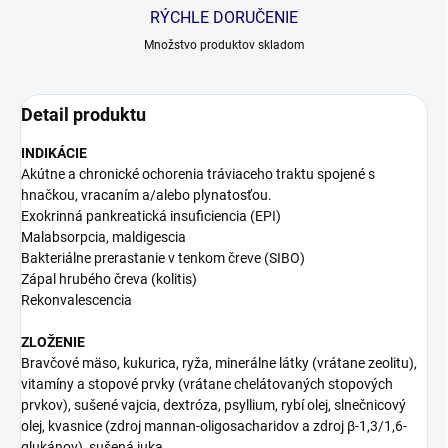
RÝCHLE DORUČENIE
Množstvo produktov skladom
Detail produktu
INDIKÁCIE
Akútne a chronické ochorenia tráviaceho traktu spojené s
hnačkou, vracaním a/alebo plynatosťou.
Exokrinná pankreatická insuficiencia (EPI)
Malabsorpcia, maldigescia
Bakteriálne prerastanie v tenkom čreve (SIBO)
Zápal hrubého čreva (kolitis)
Rekonvalescencia
ZLOŽENIE
Bravčové mäso, kukurica, ryža, minerálne látky (vrátane zeolitu),
vitamíny a stopové prvky (vrátane chelátovaných stopových
prvkov), sušené vajcia, dextróza, psyllium, rybí olej, slnečnicový
olej, kvasnice (zdroj mannan-oligosacharidov a zdroj β-1,3/1,6-
glukánov), sušená juka.