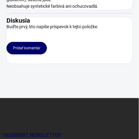
Neobsahuje syntetické farbivá ani ochucovadlá.
Diskusia
Buďte prvý, kto napíše príspevok k tejto položke.
Pridať komentár
Z
á
p
ä
t
i
ODOBERAŤ NEWSLETTER