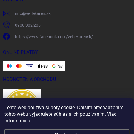
info
@
vetlekaren.sk
0908 382 206
https://www.facebook.com/vetlekarensk/
ONLINE PLATBY
HODNOTENIA OBCHODU
Tento web používa súbory cookie. Ďalším prechádzaním
tohto webu vyjadrujete súhlas s ich používaním. Viac
informácií
tu
.