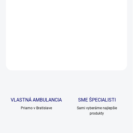
pohybom, vo forme kapslí, prášok z nich sa môže po
otvorení kapsle vysypať priamo do jedla.
Obsah kapsle je rovnaký ako u Synoquin small dog a
teda sa kapsle rovnako môžu použit aj u malých plemien
psov.
DETAILNÉ INFORMÁCIE
OPÝTAŤ SA
VLASTNÁ AMBULANCIA
SME ŠPECIALISTI
Priamo v Bratislave
Sami vyberáme najlepšie
produkty