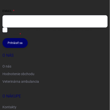
EMAIL
Vložením e-mailu súhlasíte s
podmienkami ochrany osobných
údajov
Prihlásiť sa
O NÁS
O nás
Hodnotenie obchodu
Veterinárna ambulancia
O NÁKUPE
Kontakty