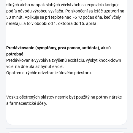
silných alebo naopak slabých včelstvách sa expozícia koriguje
podľa návodu výrobcu vyvíjača. Po skončení sa letáč uzatvorí na
30 minút. Aplikuje sa pri teplote nad -5 °C počas dňa, keď včely
nelietajú, a to v období od 1. októbra do 15. apríla.
Predávkovanie (symptómy, prvá pomoc, antidota), ak sú
potrebné
Predávkovanie vyvoláva zvýšenú excitáciu, výskyt knock-down
včiel na dne úľa až hynutie včiel.
Opatrenie: rýchle odvetranie úľového priestoru.
Vosk z ošetrených plástov nesmie byť použitý na potravinárske
a farmaceutické účely.