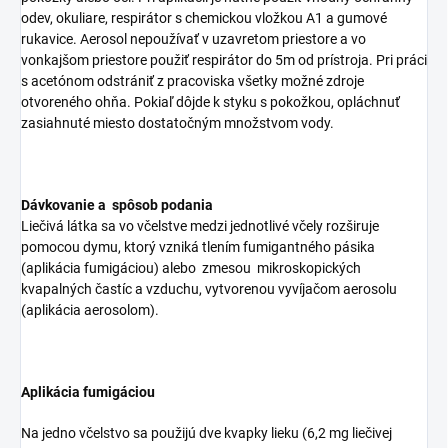
odev, okuliare, respirátor s chemickou vložkou A1 a gumové
rukavice. Aerosol nepoužívať v uzavretom priestore a vo
vonkajšom priestore použiť respirátor do 5m od prístroja. Pri práci
s acetónom odstrániť z pracoviska všetky možné zdroje
otvoreného ohňa. Pokiaľ dôjde k styku s pokožkou, opláchnuť
zasiahnuté miesto dostatočným množstvom vody.
Dávkovanie a spôsob podania
Liečivá látka sa vo včelstve medzi jednotlivé včely rozširuje
pomocou dymu, ktorý vzniká tlením fumigantného pásika
(aplikácia fumigáciou) alebo zmesou mikroskopických
kvapalných častíc a vzduchu, vytvorenou vyvíjačom aerosolu
(aplikácia aerosolom).
Aplikácia fumigáciou
Na jedno včelstvo sa použijú dve kvapky lieku (6,2 mg liečivej