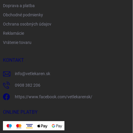
Doprava a platba
Obchodné podmienky
Ochrana osobných údajov
Reklamácie
Vrátenie tovaru
KONTAKT
info
@
vetlekaren.sk
0908 382 206
https://www.facebook.com/vetlekarensk/
ONLINE PLATBY