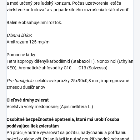
a med určený pre ľudský konzum. Počas uzatvorenia letáča
včelstvo kontrolovať a v prípade silného rozrušenia letáč otvoriť.
Balenie obsahuje 5ml roztok.
Účinná látka
:
Amitrazum 125 mg/ml
Pomocné látky:
Tetraisopropyldifenylkarbodiimid (Stabaxol 1),
Nonoxinol (Ethylan
KEO),
Aromatické uhľovodíky C10 - C13 (Solvesso)
Pre fumigáciu
: celulózové prúžky 25x90x0,8 mm, impregnované
zmesou dusičnanov
Cieľové druhy zvierat
Včelstvá včely medonosnej (Apis mellifera L.)
Osobitné bezpečnostné opatrenia, ktoré má urobiť osoba
podávajúca liek zvieratám
Pri práci je nutné vyvarovať sa požitiu, nadýchaniu a pofŕkaniu
pokožky alebo očí. Pri aplikácii je nutné použiť vhodný ochranný