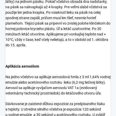
látky) na jednom pásiku. Pokiaľ včelstvo obsadá dva nadstavky,
na pásik sa nakvapkajú až 4 kvapky. Pre veľmi slabé včelstvá sa
použije len jedna kvapka. Po vsiaknutí lieku sa pásik na celej
spodnej strane zapáli, pričom musí len tlieť, nesmie horieť
plameňom. Tlejúci pásik sa pripevní vo zvislej polohe klinčekom do
hornej polovice krycieho plástu. Úľ a letáč uzatvoríme. Po 30
minútach letáč otvoríme. Aplikujeme pri vonkajšej teplote nad +
10°C, vždy v čase, keď včely nelietajú, a to v období od 1. októbra
do 15. apríla.
Aplikácia aerosólom
Na jedno včelstvo sa aplikuje aerosolová hmla z 3 ml 1,64% vodnej
emulzie alebo acetónového roztoku lieku (6,2 mg liečivej látky).
Aerosol sa aplikuje vyvíjačom aerosolu VAT 1a (evidovaný
veterinárny technický prostriedok) do letáčového otvoru úľa.
Dávkovanie je zaistené dĺžkou expozície za predpísaného tlaku
a teploty. U stredne silného včelstva je expozícia 120 sekúnd
u vodnej emulzie a 30 sekúnd u acetónového roztoku. U zvlášť