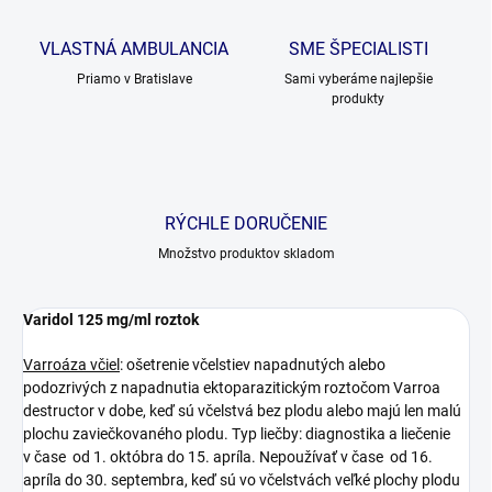
VLASTNÁ AMBULANCIA
SME ŠPECIALISTI
Priamo v Bratislave
Sami vyberáme najlepšie
produkty
RÝCHLE DORUČENIE
Množstvo produktov skladom
Varidol 125 mg/ml roztok
Varroáza včiel
: ošetrenie včelstiev napadnutých alebo
podozrivých z napadnutia ektoparazitickým roztočom Varroa
destructor v dobe, keď sú včelstvá bez plodu alebo majú len malú
plochu zaviečkovaného plodu. Typ liečby: diagnostika a liečenie
v čase od 1. októbra do 15. apríla. Nepoužívať v čase od 16.
apríla do 30. septembra, keď sú vo včelstvách veľké plochy plodu