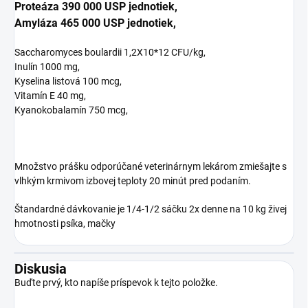
Proteáza 390 000 USP jednotiek,
Amyláza 465 000 USP jednotiek,
Saccharomyces boulardii 1,2X10*12 CFU/kg,
Inulín 1000 mg,
Kyselina listová 100 mcg,
Vitamín E 40 mg,
Kyanokobalamín 750 mcg,
Množstvo prášku odporúčané veterinárnym lekárom zmiešajte s
vlhkým krmivom izbovej teploty 20 minút pred podaním.
Štandardné dávkovanie je 1/4-1/2 sáčku 2x denne na 10 kg živej
hmotnosti psíka, mačky
Diskusia
Buďte prvý, kto napíše príspevok k tejto položke.