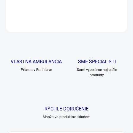
probiotickou a prebiotickou vlákninou.
DETAILNÉ INFORMÁCIE
OPÝTAŤ SA
VLASTNÁ AMBULANCIA
SME ŠPECIALISTI
Priamo v Bratislave
Sami vyberáme najlepšie
produkty
RÝCHLE DORUČENIE
Množstvo produktov skladom