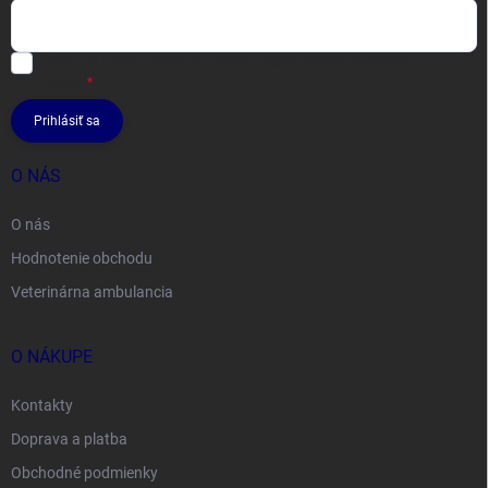
Vložením e-mailu súhlasíte s
podmienkami ochrany osobných
údajov
Prihlásiť sa
O NÁS
O nás
Hodnotenie obchodu
Veterinárna ambulancia
O NÁKUPE
Kontakty
Doprava a platba
Obchodné podmienky