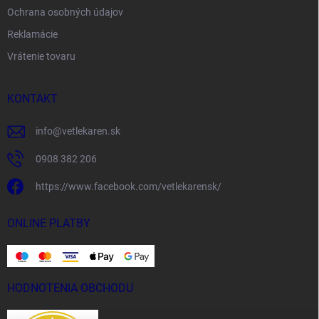
Ochrana osobných údajov
Reklamácie
Vrátenie tovaru
KONTAKT
info
@
vetlekaren.sk
0908 382 206
https://www.facebook.com/vetlekarensk/
ONLINE PLATBY
HODNOTENIA OBCHODU