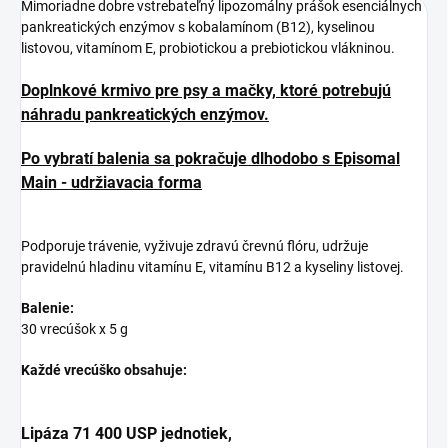
Mimoriadne dobre vstrebateľný lipozomálny prášok esenciálnych
pankreatických enzýmov s kobalamínom (B12), kyselinou
listovou, vitamínom E, probiotickou a prebiotickou vlákninou.
Doplnkové krmivo pre psy a mačky, ktoré potrebujú
náhradu pankreatických enzýmov.
Po vybratí balenia sa pokračuje dlhodobo s Episomal
Main - udržiavacia forma
Podporuje trávenie, vyživuje zdravú črevnú flóru, udržuje
pravidelnú hladinu vitamínu E, vitamínu B12 a kyseliny listovej.
Balenie:
30 vrecúšok x 5 g
Každé vrecúško obsahuje:
Lipáza 71 400 USP jednotiek,