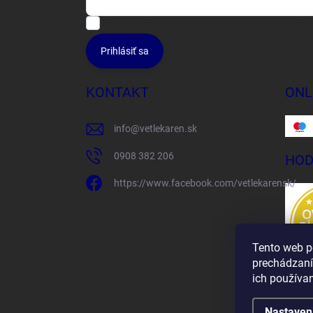
Vložením e-mailu súhlasíte s
podmienkami ochrany o
Prihlásiť sa
KONTAKT
ONL
info
@
vetlekaren.sk
0908 382 206
HOD
https://www.facebook.com/vetlekarensk/
Tento web p
prechádzaní
ich používa
Nastaven