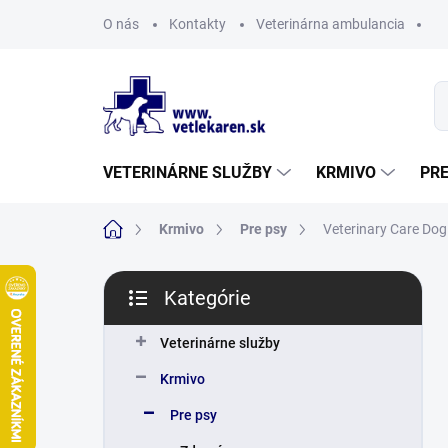
Prejsť
O nás
Kontakty
Veterinárna ambulancia
na
obsah
VETERINÁRNE SLUŽBY
KRMIVO
PR
Domov
Krmivo
Pre psy
Veterinary Care Dog
B
Kategórie
o
Preskočiť
č
kategórie
n
Veterinárne služby
ý
Krmivo
p
a
Pre psy
n