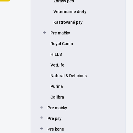
Zdravý pes
e
l
Veterinárne diéty
Kastrované psy
Pre mačky
Royal Canin
HILLS
VetLife
Natural & Delicious
Purina
Calibra
Pre mačky
Pre psy
Pre kone