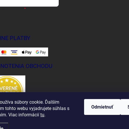
sobných údajov
INE PLATBY
NOTENIA OBCHODU
oužíva súbory cookie. Ďalším
Odmietnuť
m tohto webu vyjadrujete súhlas s
ním. Viac informácií
tu
.
ie