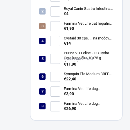
Royal Canin Gastro Intestinal
Low Fat Konz. 410g
€4
Farmina Vet Life cat hepatic
konzerva 85 g
€1,90
Cystaid 30 cps. ... na močové
cesty
€14
Purina VD Feline - HC Hydra
Care kapsička 10x75 g
Hydra care kuracie
(kuracie)
€11,90
Synoquin Efa Medium BREED
(od 10 do 25 kg) tbl. 30 x 1,5 g
€22,40
Farmina Vet Life dog
Hypoallergenic fish & potato
€3,90
konzerva 300 g
Farmina Vet Life dog
Hypoallergenic fish & potato 2
€26,90
kg