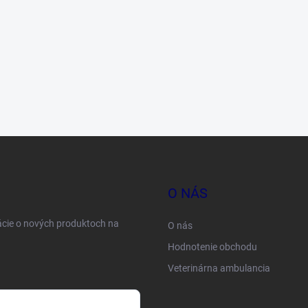
O NÁS
ácie o nových produktoch na
O nás
Hodnotenie obchodu
Veterinárna ambulancia