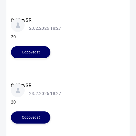
k
u
s
fnfOzvSR
i
23.2.2026 18:27
í
20
Odpovedať
fnfOzvSR
23.2.2026 18:27
20
Odpovedať