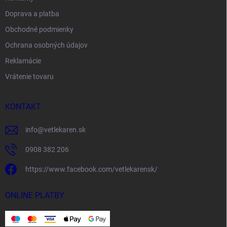
Doprava a platba
Obchodné podmienky
Ochrana osobných údajov
Reklamácie
Vrátenie tovaru
KONTAKT
info
@
vetlekaren.sk
0908 382 206
https://www.facebook.com/vetlekarensk/
ONLINE PLATBY