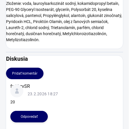
Zloženie: voda, lauroylsarkozinát sodný, kokamidopropyl betaín,
PEG-90 Glyceryl Isostearát, glycerín, Polysorbát 20, kyselina
salicylová, pantenol, Propylénglykol, alantoín, glukonát zinočnatý,
Pyridoxín HCL, Piroktón Olamín, olej z ľanových semiačok,
Laureth-2, chlorid sodný, Trietanolamín, parfém, chlorid
horečnatý, dusičnan horečnatý, Metylchloroizotiazolinón,
Metylizotiazolinón.
Diskusia
Pridať komentár
V
fnfOzvSR
ý
23.2.2026 18:27
p
i
20
s
d
Odpovedať
i
s