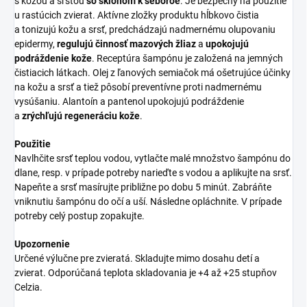
s kožou a srsťou
so sklonom k seboroe
. Je bezpečný na použitie
u rastúcich zvierat. Aktívne zložky produktu hĺbkovo čistia
a tonizujú kožu a srsť, predchádzajú nadmernému olupovaniu
epidermy,
regulujú činnosť mazových žliaz
a
upokojujú
podráždenie kože
. Receptúra šampónu je založená na jemných
čistiacich látkach. Olej z ľanových semiačok má ošetrujúce účinky
na kožu a srsť a tiež pôsobí preventívne proti nadmernému
vysúšaniu. Alantoín a pantenol upokojujú podráždenie
a
zrýchľujú regeneráciu kože
.
Použitie
Navlhčite srsť teplou vodou, vytlačte malé množstvo šampónu do
dlane, resp. v prípade potreby narieďte s vodou a aplikujte na srsť.
Napeňte a srsť masírujte približne po dobu 5 minút. Zabráňte
vniknutiu šampónu do očí a uší. Následne opláchnite. V prípade
potreby celý postup zopakujte.
Upozornenie
Určené výlučne pre zvieratá. Skladujte mimo dosahu detí a
zvierat. Odporúčaná teplota skladovania je +4 až +25 stupňov
Celzia.