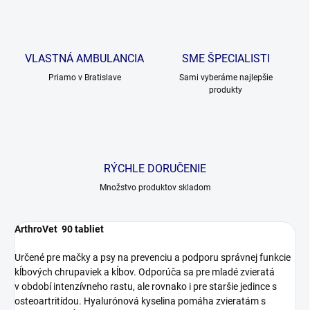
VLASTNÁ AMBULANCIA
SME ŠPECIALISTI
Priamo v Bratislave
Sami vyberáme najlepšie
produkty
RÝCHLE DORUČENIE
Množstvo produktov skladom
ArthroVet 90 tabliet
Určené pre mačky a psy na prevenciu a podporu správnej funkcie
kĺbových chrupaviek a kĺbov. Odporúča sa pre mladé zvieratá
v období intenzívneho rastu, ale rovnako i pre staršie jedince s
osteoartritídou. Hyalurónová kyselina pomáha zvieratám s