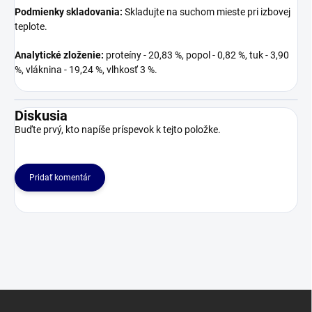
Podmienky skladovania:
Skladujte na suchom mieste pri izbovej
teplote.
Analytické zloženie:
proteíny - 20,83 %, popol - 0,82 %, tuk - 3
,90
%, vláknina - 19,24 %, vlhkosť 3 %.
Diskusia
Buďte prvý, kto napíše príspevok k tejto položke.
Pridať komentár
Z