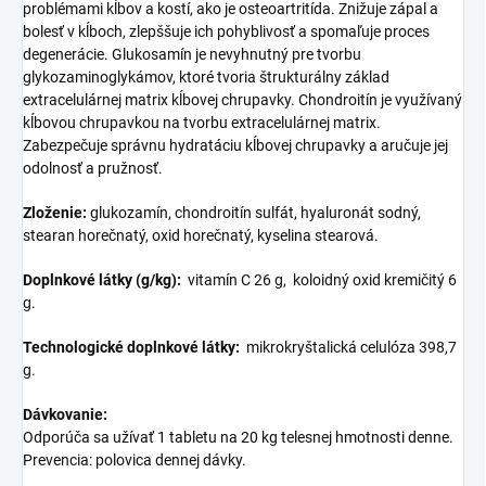
problémami kĺbov a kostí, ako je osteoartritída. Znižuje zápal a
bolesť v kĺboch, zlepššuje ich pohyblivosť a spomaľuje proces
degenerácie.
Glukosamín je nevyhnutný pre tvorbu
glykozaminoglykámov, ktoré tvoria štrukturálny základ
extracelulárnej matrix kĺbovej chrupavky.
Chondroitín je využívaný
kĺbovou chrupavkou na tvorbu extracelulárnej matrix.
Zabezpečuje správnu hydratáciu kĺbovej chrupavky a aručuje jej
odolnosť a pružnosť.
Zloženie:
glukozamín, chondroitín sulfát,
hyaluronát sodný,
stearan horečnatý, oxid horečnatý,
kyselina stearová.
Doplnkové látky (g/kg):
vitamín C 26 g, koloidný oxid kremičitý 6
g.
Technologické doplnkové látky:
mikrokryštalická celulóza 398,7
g.
Dávkovanie:
Odporúča sa užívať 1 tabletu na 20 kg telesnej hmotnosti denne.
Prevencia: polovica dennej dávky.