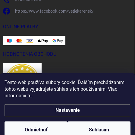
https://www.facebook.com/vetlekarensk/
ONLINE PLATBY
HODNOTENIA OBCHODU
Tento web používa súbory cookie. Ďalším prechádzaním
tohto webu vyjadrujete súhlas s ich používaním. Viac
informácií
tu
.
Nastavenie
Copyright 2026
Vet Lekáreň
. Všetky práva vyhradené.
Odmietnuť
Súhlasím