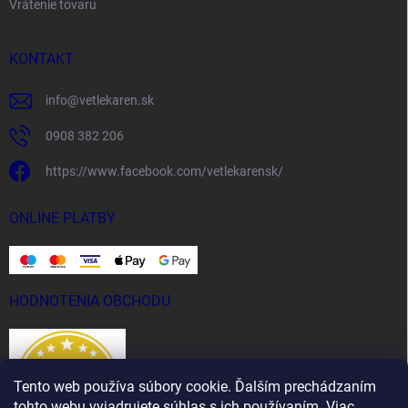
Vrátenie tovaru
KONTAKT
info
@
vetlekaren.sk
0908 382 206
https://www.facebook.com/vetlekarensk/
ONLINE PLATBY
HODNOTENIA OBCHODU
Tento web používa súbory cookie. Ďalším prechádzaním
tohto webu vyjadrujete súhlas s ich používaním. Viac