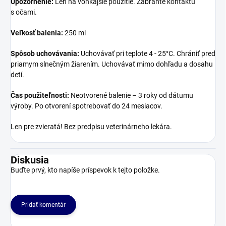
Upozornenie:
Len na vonkajšie použitie. Zabráňte kontaktu
s očami.
Veľkosť balenia:
250 ml
Spôsob uchovávania:
Uchovávať pri teplote
4 - 25°C. Chrániť pred
priamym slnečným žiarením. Uchovávať mimo dohľadu a dosahu
detí.
Čas použiteľnosti:
Neotvorené balenie – 3 roky od dátumu
výroby. Po otvorení spotrebovať do 24 mesiacov.
Len pre zvieratá! Bez predpisu veterinárneho lekára.
Diskusia
Buďte prvý, kto napíše príspevok k tejto položke.
Pridať komentár