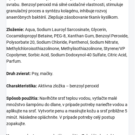
svrabu. Benzoyl peroxid má silné oxidačné vlastnosti, stimuluje
granulačný proces a syntézu kolagénu, inhibuje rozvoj
anaeróbnych baktérií. Zlepšuje zásobovanie tkanív kyslíkom.
Zloženie:
Aqua, Sodium Lauroyl Sarcosinate, Glycerin,
Cocamidopropyl Betaine, PEG-8, Xanthan Gum, Benzoyl Peroxide,
Polysorbate 20, Sodium Chloride, Panthenol, Sodium Nitrate,
Methylchloroisothiazolinone,
Methylisothiazolinone, Styrene/VP
Copolymer, Sorbic Acid, Sodium Dodoxynol-40 Sulfate, Citric Acid,
Parfum.
Druh zvierat:
Psy, mačky.
Charakteristika:
Aktívna zložka – benzoyl peroxid
Spôsob použitia:
Navlhčite srsť teplou vodou, vytlačte malé
množstvo šampónu do dlane, v prípade potreby narieďte vodou
a
aplikujte na srsť. Vytvorte penu a masírujte kožu a srsť približne 5
minút. Následne opláchnite. V prípade potreby celý postup
zopakujte.