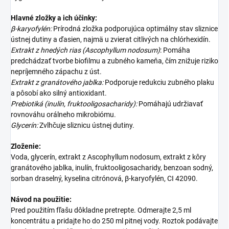
Hlavné zložky a ich účinky:
β-karyofylén:
Prírodná zložka podporujúca optimálny stav sliznice
ústnej dutiny a ďasien, najmä u zvierat citlivých na chlórhexidín.
Extrakt z hnedých rias (Ascophyllum nodosum)
:
Pomáha
predchádzať tvorbe biofilmu a zubného kameňa, čím znižuje riziko
nepríjemného zápachu z úst.
Extrakt z granátového jablka:
Podporuje redukciu zubného plaku
a pôsobí ako silný antioxidant.
Prebiotiká (inulín, fruktooligosacharidy):
Pomáhajú udržiavať
rovnováhu orálneho mikrobiómu.
Glycerín:
Zvlhčuje sliznicu ústnej dutiny.
Zloženie:
Voda, glycerín, extrakt z Ascophyllum nodosum, extrakt z kôry
granátového jablka, inulín, fruktooligosacharidy, benzoan sodný,
sorban draselný, kyselina citrónová, β-karyofylén, CI 42090.
Návod na použitie:
Pred použitím fľašu dôkladne pretrepte.
Odmerajte 2,5 ml
koncentrátu a pridajte ho do 250 ml pitnej vody.
Roztok podávajte