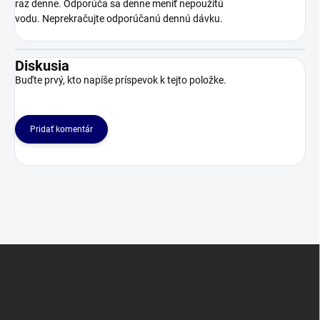
raz denne.
Odporúča sa denne meniť nepoužitú
vodu.
Neprekračujte odporúčanú dennú dávku.
Diskusia
Buďte prvý, kto napíše príspevok k tejto položke.
Pridať komentár
Z
á
p
ä
t