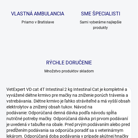
VLASTNÁ AMBULANCIA
SME ŠPECIALISTI
Priamo v Bratislave
Sami vyberáme najlepšie
produkty
RÝCHLE DORUČENIE
Množstvo produktov skladom
VetExpert VD cat 4T Intestinal 2 kg Intestinal Cat je kompletné a
vyvážené diétne krmivo pre mačky na zníženie porúch trávenia a
vstrebávania. Diétne krmivo je ľahko stráviteľné a má vyšší obsah
elektrolytov a znížený obsah tukov. Návod na
podávanie: Odporúčaná denná dávka podľa návodu spĺňa
nutričné potreby mačky. Odporúčaná dávka pri prvom podávaní
je uvedená v tabuľke na obale. Pred prvým podávaním alebo pred
predĺžením podávania sa odporúča poradiť sa s veterinárnym
lekárom. Odporúčaná doba podávania v prípade akútnej hnačky