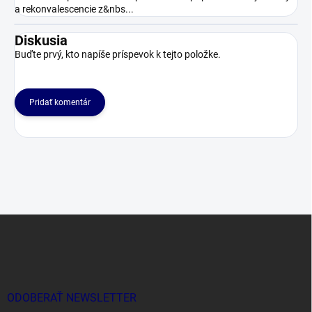
a rekonvalescencie z&nbs...
Diskusia
Buďte prvý, kto napíše príspevok k tejto položke.
Pridať komentár
Z
á
p
ä
t
i
ODOBERAŤ NEWSLETTER