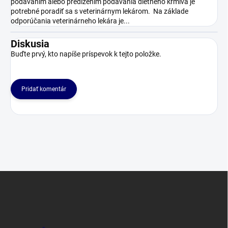
podávaním alebo predĺžením podávania diétneho krmiva je
potrebné poradiť sa s veterinárnym lekárom. Na základe
odporúčania veterinárneho lekára je...
Diskusia
Buďte prvý, kto napíše príspevok k tejto položke.
Pridať komentár
Z
á
p
ä
t