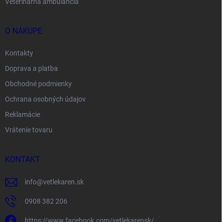
Veterinárna ambulancia
O NÁKUPE
Kontakty
Doprava a platba
Obchodné podmienky
Ochrana osobných údajov
Reklamácie
Vrátenie tovaru
KONTAKT
info
@
vetlekaren.sk
0908 382 206
https://www.facebook.com/vetlekarensk/