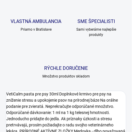
VLASTNÁ AMBULANCIA
SME ŠPECIALISTI
Priamo v Bratislave
Sami vyberáme najlepšie
produkty
RÝCHLE DORUČENIE
Množstvo produktov skladom
VetiCalm pasta pre psy 30ml Doplnkové krmivo pre psy na
zníženie stresu a upokojenie psov na prírodnej báze Na orálne
podanie pre zvieratá. Neprekračujte odporúčané množstvo.
Odporúčané dávkovanie: 1 ml na 1 kg telesnej hmotnosti.
Jednoducho pridajte do jedla. Ak príznaky úzkosti a stresu
pretrvávajú, prosím požiadajte o radu svojho veterinárneho
lekára. PRÍRODNÉ AKTÍVNE ZLOŽKY Medovka - dlho považovaná