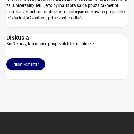
za „univerzálny liek“, je to bylina, ktorá sa dá použiť takmer pri
akomkoľvek ochorení, ale je asi najsilnejšie indikovaná pri psoch s
tráviacimi ťažkosťami, pri úzkosti z odlúče...
Diskusia
Buďte prvý, kto napíše príspevok k tejto položke.
Pridať komentár
Z
á
p