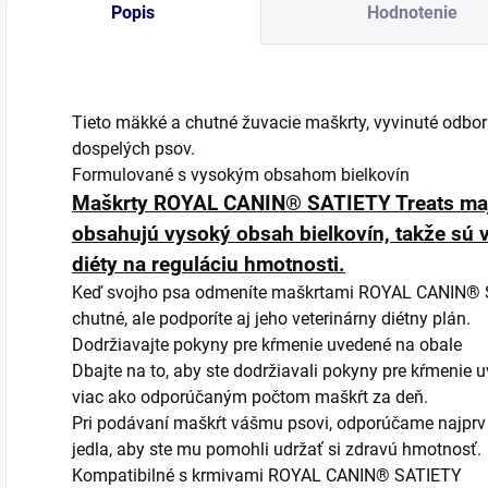
Popis
Hodnotenie
Tieto mäkké a chutné žuvacie maškrty, vyvinuté odbor
dospelých psov.
Formulované s vysokým obsahom bielkovín
Maškrty ROYAL CANIN® SATIETY Treats majú
obsahujú vysoký obsah bielkovín, takže sú
diéty na reguláciu hmotnosti.
Keď svojho psa odmeníte maškrtami ROYAL CANIN® SA
chutné, ale podporíte aj jeho veterinárny diétny plán.
Dodržiavajte pokyny pre kŕmenie uvedené na obale
Dbajte na to, aby ste dodržiavali pokyny pre kŕmenie
viac ako odporúčaným počtom maškŕt za deň.
Pri podávaní maškŕt vášmu psovi, odporúčame najprv 
jedla, aby ste mu pomohli udržať si zdravú hmotnosť.
Kompatibilné s krmivami ROYAL CANIN® SATIETY