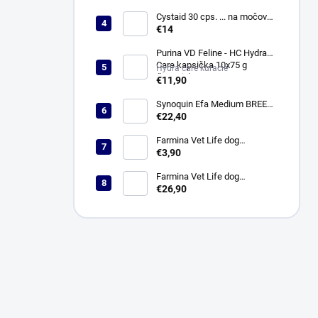
Cystaid 30 cps. ... na močové
cesty
€14
Purina VD Feline - HC Hydra
Care kapsička 10x75 g
Hydra care kuracie
(kuracie)
€11,90
Synoquin Efa Medium BREED
(od 10 do 25 kg) tbl. 30 x 1,5 g
€22,40
Farmina Vet Life dog
Hypoallergenic fish & potato
€3,90
konzerva 300 g
Farmina Vet Life dog
Hypoallergenic fish & potato 2
€26,90
kg