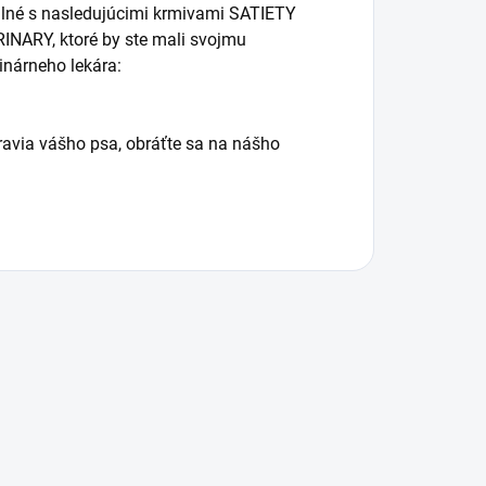
lné s nasledujúcimi krmivami SATIETY
NARY, ktoré by ste mali svojmu
nárneho lekára:
ravia vášho psa, obráťte sa na nášho