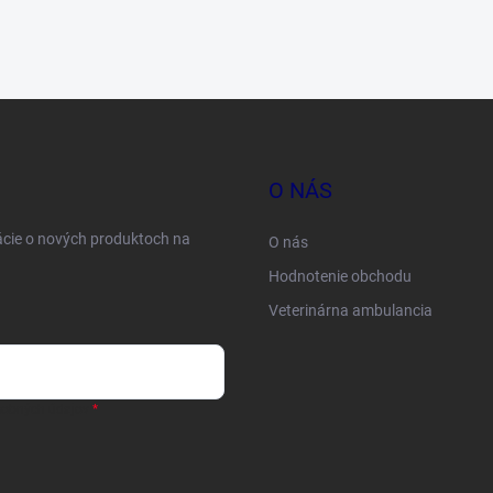
O NÁS
ácie o nových produktoch na
O nás
Hodnotenie obchodu
Veterinárna ambulancia
sobných údajov