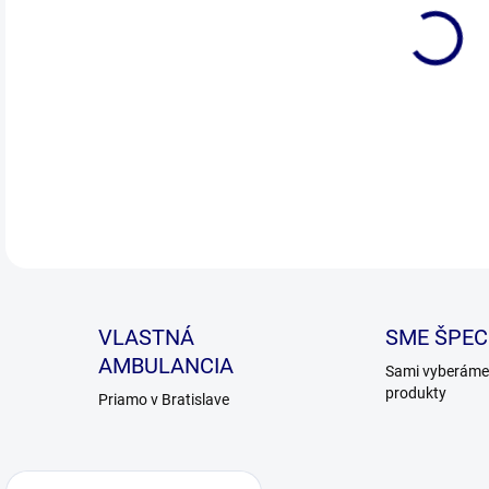
Vys
Pod
DETA
VLASTNÁ
SME ŠPECI
AMBULANCIA
Sami vyberáme 
produkty
Priamo v Bratislave