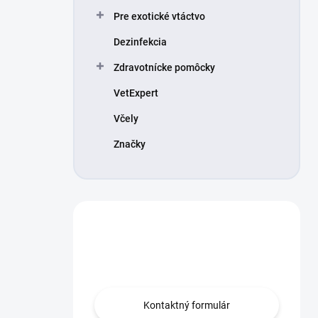
Pre exotické vtáctvo
Dezinfekcia
Zdravotnícke pomôcky
VetExpert
Včely
Značky
Máte otázku?
Obráťte sa na nás.
Kontaktný formulár