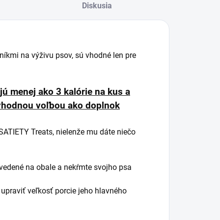
Diskusia
níkmi na výživu psov, sú vhodné len pre
 menej ako 3 kalórie na kus a
 vhodnou voľbou ako doplnok
TIETY Treats, nielenže mu dáte niečo
 uvedené na obale a nekŕmte svojho psa
upraviť veľkosť porcie jeho hlavného