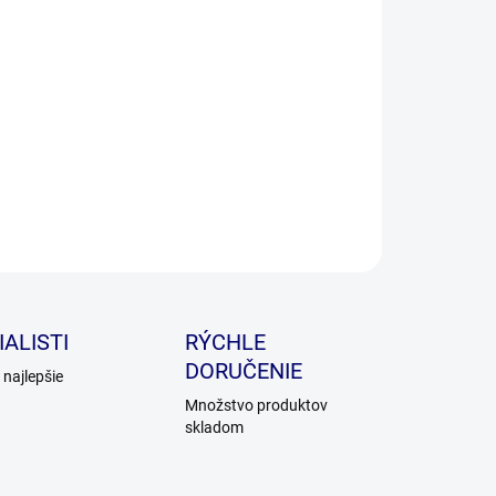
oký obsah bielkovín a menej ako 3 kcal na kus
poruje chudnutie....pamlsky
ILNÉ INFORMÁCIE
OPÝTAŤ SA
ALISTI
RÝCHLE
DORUČENIE
najlepšie
Množstvo produktov
skladom