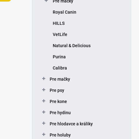
Pre mačky
e
l
Royal Canin
HILLS
VetLife
Natural & Delicious
Purina
Calibra
Pre mačky
Pre psy
Pre kone
Pre hydinu
Pre hlodavce a králiky
Pre holuby