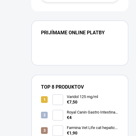
PRIJÍMAME ONLINE PLATBY
TOP 8 PRODUKTOV
Varidol 125 mg/ml
€7,50
Royal Canin Gastro Intestinal
Low Fat Konz. 410g
€4
Farmina Vet Life cat hepatic
konzerva 85 g
€1,90