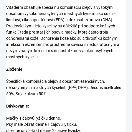
Vitaderm obsahuje špeciálnu kombináciu olejov s vysokým
obsahom vysokonenasýtených mastných kyselín ako sú cis-
linolová, eikosapenténová (EPA) a dokosahexánová (DHA).
Predovšetkým tieto kyseliny sú dôležité pri podpore kožných
funkcií, teda pre starších psov a mačky, ktoré často trpia
ochoreniami kože. Ochorenia kože ako sú citlivosť ku kožným
infekciám ekzémom bezprostredne súvisia s nedostatočným a
nevyrovnaným kŕmením s nedostatkom vysokonasýtených
mastných kyselín.
Zloženie:
Špecifická kombinácia olejov s obsahom esenciálnych,
nenasýtených mastných kyselínb (EPA, DHA): Jecoris aselli oleu
50%, Sojae oleum 50%.
Dávkovanie:
Mačky 1 čajovú lyžičku denne.
Psy malé 2-krát denne 1 čajovú lyžičku,
stredné psy 2-krát denne 2 čajové lyžičky,