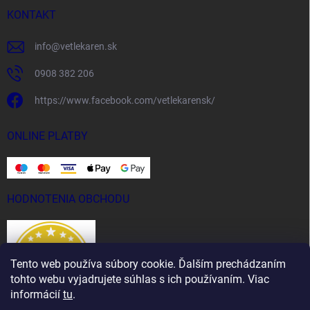
KONTAKT
info
@
vetlekaren.sk
0908 382 206
https://www.facebook.com/vetlekarensk/
ONLINE PLATBY
HODNOTENIA OBCHODU
Tento web používa súbory cookie. Ďalším prechádzaním
tohto webu vyjadrujete súhlas s ich používaním. Viac
informácií
tu
.