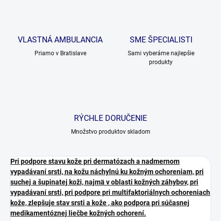
VLASTNÁ AMBULANCIA
SME ŠPECIALISTI
Priamo v Bratislave
Sami vyberáme najlepšie
produkty
RÝCHLE DORUČENIE
Množstvo produktov skladom
Pri podpore stavu kože pri dermatózach a nadmernom
vypadávaní srsti, na kožu náchylnú ku kožným ochoreniam, pri
suchej a šupinatej koži, najmä v oblasti kožných záhybov, pri
vypadávaní srsti, pri podpore pri multifaktoriálnych ochoreniach
kože, zlepšuje stav srsti a kože , ako podpora pri súčasnej
medikamentóznej liečbe kožných ochorení.