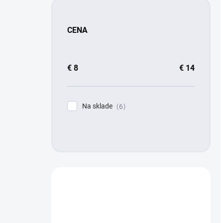
CENA
€
8
€
14
Na sklade
6
Máte otázku?
Obráťte sa na nás.