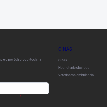
O NÁS
ácie o nových produktoch na
O nás
Hodnotenie obchodu
Veterinárna ambulancia
sobných údajov