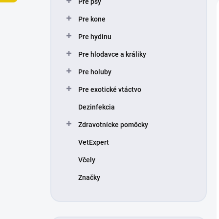
Pre psy
e
l
Pre kone
Pre hydinu
Pre hlodavce a králiky
Pre holuby
Pre exotické vtáctvo
Dezinfekcia
Zdravotnícke pomôcky
VetExpert
Včely
Značky