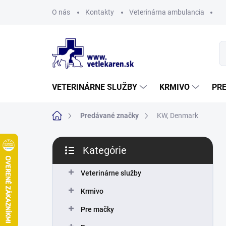
Prejsť
O nás
Kontakty
Veterinárna ambulancia
na
obsah
VETERINÁRNE SLUŽBY
KRMIVO
PR
Domov
Predávané značky
KW, Denmark
B
Kategórie
o
Preskočiť
č
kategórie
n
Veterinárne služby
ý
Krmivo
p
a
Pre mačky
n