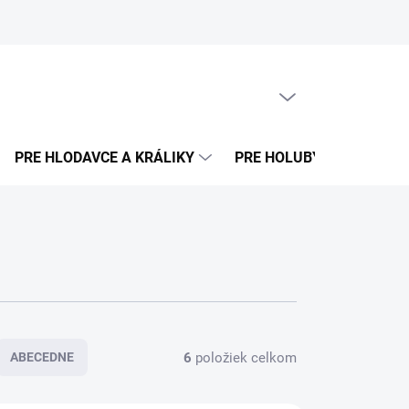
PRÁZDNY KOŠÍK
NÁKUPNÝ
KOŠÍK
PRE HLODAVCE A KRÁLIKY
PRE HOLUBY
PRE E
6
položiek celkom
ABECEDNE