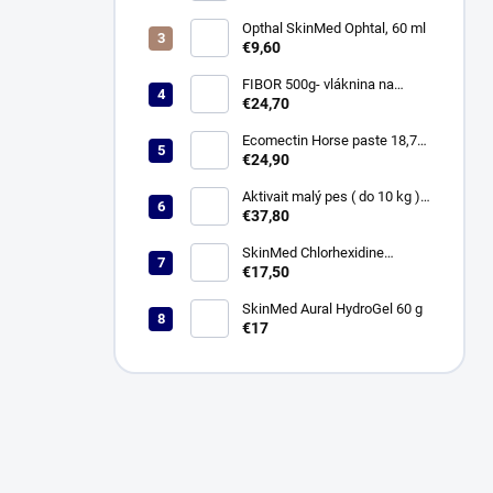
Opthal SkinMed Ophtal, 60 ml
€9,60
FIBOR 500g- vláknina na
travenie
€24,70
Ecomectin Horse paste 18,7
mg/g perorálna pasta pre
€24,90
kone
Aktivait malý pes ( do 10 kg )
60 cps.
€37,80
SkinMed Chlorhexidine
Shampoo 0,5 % 236 ml
€17,50
SkinMed Aural HydroGel 60 g
€17