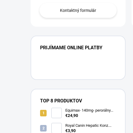
Kontaktný formulár
PRIJÍMAME ONLINE PLATBY
TOP 8 PRODUKTOV
Equimax- 140mg- perorálny
gel pre kone 7,49 g
€24,90
Royal Canin Hepatic Konz.
420g
€3,90