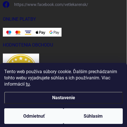
https://www.facebook.com/vetlekarensk/
ONLINE PLATBY
HODNOTENIA OBCHODU
Tento web používa súbory cookie. Ďalším prechádzaním
tohto webu vyjadrujete súhlas s ich používaním. Viac
informácií
tu
.
Nastavenie
Copyright 2026
Vet Lekáreň
. Všetky práva vyhradené.
Odmietnuť
Súhlasím
Vytvoril Shoptet