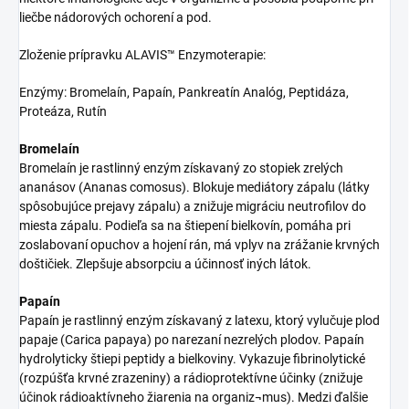
liečbe nádorových ochorení a pod.
Zloženie prípravku ALAVIS™ Enzymoterapie:
Enzýmy: Bromelaín, Papaín, Pankreatín Analóg, Peptidáza,
Proteáza, Rutín
Bromelaín
Bromelaín je rastlinný enzým získavaný zo stopiek zrelých
ananásov (Ananas comosus). Blokuje mediátory zápalu (látky
spôsobujúce prejavy zápalu) a znižuje migráciu neutrofilov do
miesta zápalu. Podieľa sa na štiepení bielkovín, pomáha pri
zoslabovaní opuchov a hojení rán, má vplyv na zrážanie krvných
doštičiek. Zlepšuje absorpciu a účinnosť iných látok.
Papaín
Papaín je rastlinný enzým získavaný z latexu, ktorý vylučuje plod
papaje (Carica papaya) po narezaní nezrelých plodov. Papaín
hydrolyticky štiepi peptidy a bielkoviny. Vykazuje fibrinolytické
(rozpúšťa krvné zrazeniny) a rádioprotektívne účinky (znižuje
účinok rádioaktívneho žiarenia na organiz¬mus). Medzi ďalšie