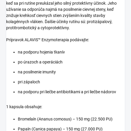
keď sa pri rutíne preukázal jeho silný protektívny účinok. Jeho
užívanie sa odporúča najmä na posilnenie cievnej steny, keď
znižuje krehkosť cievnych stien zvýšením kvality stavby
kolagénnych vlákien. Ďalšie účinky rutínu sú: protizápalový,
protitrombotický a cytoprotektívny.
Prípravok ALAVIS™ Enzymoterapia podávajte:
na podporu hojenia tkanív
po úrazoch a operáciách
na posilnenie imunity
pri zápaloch
na podporu pri liečbe antibiotikami a pri liečbe nádorov
1 kapsula obsahuje:
Bromelaín (Ananus comosus) – 150 mg (22.500 PU)
Papaín (Canica papaya) – 150 mg (27.000 PU)