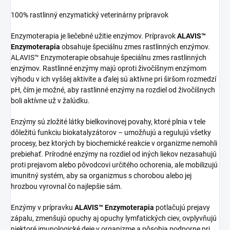
100% rastlinný enzymatický veterinárny prípravok
Enzymoterapia je liečebné užitie enzýmov. Prípravok
ALAVIS™
Enzymoterapia
obsahuje špeciálnu zmes rastlinných enzýmov.
ALAVIS™ Enzymoterapie obsahuje špeciálnu zmes rastlinných
enzýmov. Rastlinné enzýmy majú oproti živočíšnym enzýmom
výhodu v ich vyššej aktivite a ďalej sú aktívne pri širšom rozmedzí
pH, čím je možné, aby rastlinné enzýmy na rozdiel od živočíšnych
boli aktívne už v žalúdku.
Enzýmy sú zložité látky bielkovinovej povahy, ktoré plnia v tele
dôležitú funkciu biokatalyzátorov – umožňujú a regulujú všetky
procesy, bez ktorých by biochemické reakcie v organizme nemohli
prebiehať. Prírodné enzýmy na rozdiel od iných liekov nezasahujú
proti prejavom alebo pôvodcovi určitého ochorenia, ale mobilizujú
imunitný systém, aby sa organizmus s chorobou alebo jej
hrozbou vyrovnal čo najlepšie sám.
Enzýmy v prípravku
ALAVIS™ Enzymoterapia
potlačujú prejavy
zápalu, zmenšujú opuchy aj opuchy lymfatických ciev, ovplyvňujú
niektoré imunologické deje v organizme a pôsobia podporne pri