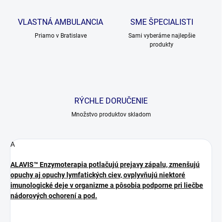
VLASTNÁ AMBULANCIA
SME ŠPECIALISTI
Priamo v Bratislave
Sami vyberáme najlepšie
produkty
RÝCHLE DORUČENIE
Množstvo produktov skladom
A
ALAVIS™ Enzymoterapia potlačujú prejavy zápalu, zmenšujú
opuchy aj opuchy lymfatických ciev, ovplyvňujú niektoré
imunologické deje v organizme a pôsobia podporne pri liečbe
nádorových ochorení a pod.