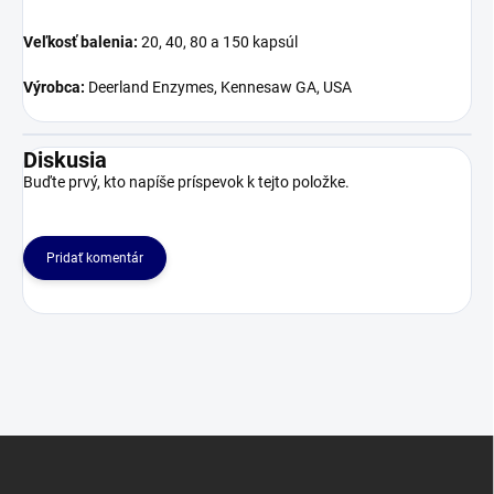
Veľkosť balenia:
20, 40, 80 a 150 kapsúl
Výrobca:
Deerland Enzymes, Kennesaw GA, USA
Diskusia
Buďte prvý, kto napíše príspevok k tejto položke.
Pridať komentár
Z
á