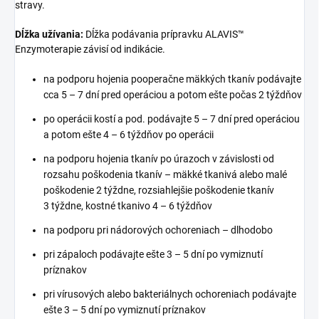
stravy.
Dĺžka užívania:
Dĺžka podávania prípravku ALAVIS™
Enzymoterapie závisí od indikácie.
na podporu hojenia pooperačne mäkkých tkanív podávajte
cca 5 – 7 dní pred operáciou a potom ešte počas 2 týždňov
po operácii kostí a pod. podávajte 5 – 7 dní pred operáciou
a potom ešte 4 – 6 týždňov po operácii
na podporu hojenia tkanív po úrazoch v závislosti od
rozsahu poškodenia tkanív – mäkké tkanivá alebo malé
poškodenie 2 týždne, rozsiahlejšie poškodenie tkanív
3 týždne, kostné tkanivo 4 – 6 týždňov
na podporu pri nádorových ochoreniach – dlhodobo
pri zápaloch podávajte ešte 3 – 5 dní po vymiznutí
príznakov
pri vírusových alebo bakteriálnych ochoreniach podávajte
ešte 3 – 5 dní po vymiznutí príznakov