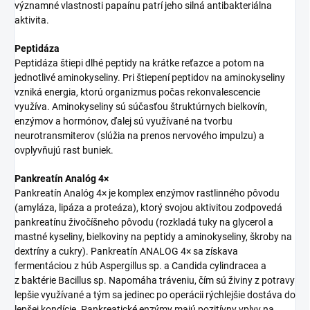
významné vlastnosti papaínu patrí jeho silná antibakteriálna
aktivita.
Peptidáza
Peptidáza štiepi dlhé peptidy na krátke reťazce a potom na
jednotlivé aminokyseliny. Pri štiepení peptidov na aminokyseliny
vzniká energia, ktorú organizmus počas rekonvalescencie
využíva. Aminokyseliny sú súčasťou štruktúrnych bielkovín,
enzýmov a hormónov, ďalej sú využívané na tvorbu
neurotransmiterov (slúžia na prenos nervového impulzu) a
ovplyvňujú rast buniek.
Pankreatín Analóg 4×
Pankreatín Analóg 4× je komplex enzýmov rastlinného pôvodu
(amyláza, lipáza a proteáza), ktorý svojou aktivitou zodpovedá
pankreatínu živočíšneho pôvodu (rozkladá tuky na glycerol a
mastné kyseliny, bielkoviny na peptidy a aminokyseliny, škroby na
dextríny a cukry). Pankreatín ANALOG 4× sa získava
fermentáciou z húb Aspergillus sp. a Candida cylindracea a
z baktérie Bacillus sp. Napomáha tráveniu, čím sú živiny z potravy
lepšie využívané a tým sa jedinec po operácii rýchlejšie dostáva do
lepšej kondície. Pankreatické enzýmy majú pozitívny vplyv na