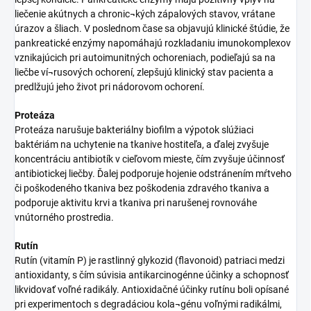
liečenie akútnych a chronic¬kých zápalových stavov, vrátane
úrazov a šliach. V poslednom čase sa objavujú klinické štúdie, že
pankreatické enzýmy napomáhajú rozkladaniu imunokomplexov
vznikajúcich pri autoimunitných ochoreniach, podieľajú sa na
liečbe ví¬rusových ochorení, zlepšujú klinický stav pacienta a
predlžujú jeho život pri nádorovom ochorení.
Proteáza
Proteáza narušuje bakteriálny biofilm a výpotok slúžiaci
baktériám na uchytenie na tkanive hostiteľa, a ďalej zvyšuje
koncentráciu antibiotík v cieľovom mieste, čím zvyšuje účinnosť
antibiotickej liečby. Ďalej podporuje hojenie odstránením mŕtveho
či poškodeného tkaniva bez poškodenia zdravého tkaniva a
podporuje aktivitu krvi a tkaniva pri narušenej rovnováhe
vnútorného prostredia.
Rutín
Rutín (vitamín P) je rastlinný glykozid (flavonoid) patriaci medzi
antioxidanty, s čím súvisia antikarcinogénne účinky a schopnosť
likvidovať voľné radikály. Antioxidačné účinky rutínu boli opísané
pri experimentoch s degradáciou kola¬génu voľnými radikálmi,