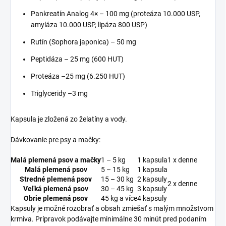
Pankreatín Analog 4× – 100 mg (proteáza 10.000 USP,
amyláza 10.000 USP, lipáza 800 USP)
Rutín (Sophora japonica) – 50 mg
Peptidáza – 25 mg (600 HUT)
Proteáza –25 mg (6.250 HUT)
Triglyceridy –3 mg
Kapsula je zložená zo želatíny a vody.
Dávkovanie pre psy a mačky:
Malá plemená psov a mačky
1 – 5 kg
1 kapsula
1 x denne
Malá plemená psov
5 – 15 kg
1 kapsula
Stredné plemená psov
15 – 30 kg
2 kapsuly
2 x denne
Veľká plemená psov
30 – 45 kg
3 kapsuly
Obrie plemená psov
45 kg a více
4 kapsuly
Kapsuly je možné rozobrať a obsah zmiešať s malým množstvom
krmiva. Prípravok podávajte minimálne 30 minút pred podaním