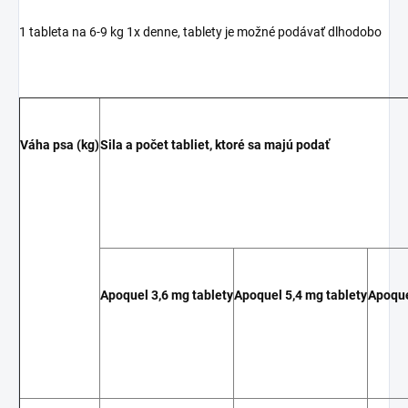
1 tableta na 6-9 kg 1x denne, tablety je možné podávať dlhodobo
Váha
psa
(kg)
Sila
a
počet
tabliet,
ktoré
sa
majú
podať
Apoquel
3,6
mg
tablety
Apoquel
5,4
mg
tablety
Apoqu