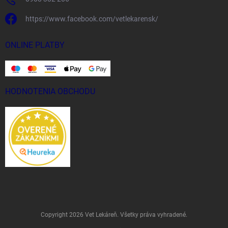
https://www.facebook.com/vetlekarensk/
ONLINE PLATBY
HODNOTENIA OBCHODU
Copyright 2026
Vet Lekáreň
. Všetky práva vyhradené.