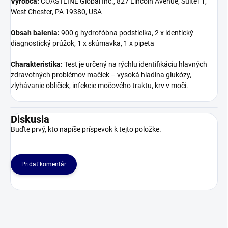
Výrobca:
COASTLINE Global Inc., 827 Lincoln Avenue, Suite11,
West Chester, PA 19380, USA
Obsah balenia:
900 g hydrofóbna podstielka, 2 x identický
diagnostický prúžok, 1 x skúmavka, 1 x pipeta
Charakteristika:
Test je určený na rýchlu identifikáciu hlavných
zdravotných problémov mačiek – vysoká hladina glukózy,
zlyhávanie obličiek, infekcie močového traktu, krv v moči.
Diskusia
Buďte prvý, kto napíše príspevok k tejto položke.
Pridať komentár