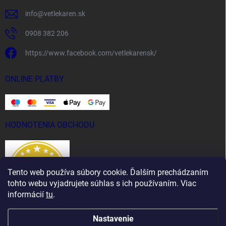
info
@
vetlekaren.sk
0908 382 206
https://www.facebook.com/vetlekarensk/
ONLINE PLATBY
HODNOTENIA OBCHODU
Tento web používa súbory cookie. Ďalším prechádzaním
tohto webu vyjadrujete súhlas s ich používaním. Viac
informácií
tu
.
Nastavenie