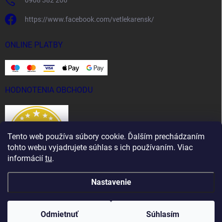
0908 382 206
https://www.facebook.com/vetlekarensk/
ONLINE PLATBY
HODNOTENIA OBCHODU
Tento web používa súbory cookie. Ďalším prechádzaním
tohto webu vyjadrujete súhlas s ich používaním. Viac
informácií
tu
.
Nastavenie
Copyright 2026
Vet Lekáreň
. Všetky práva vyhradené.
Odmietnuť
Súhlasím