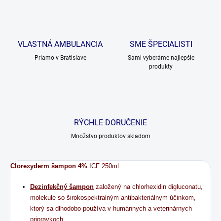
VLASTNÁ AMBULANCIA
SME ŠPECIALISTI
Priamo v Bratislave
Sami vyberáme najlepšie
produkty
RÝCHLE DORUČENIE
Množstvo produktov skladom
Clorexyderm šampon 4%
ICF 250ml
Dezinfekčný šampon
založený na chlorhexidin digluconatu,
molekule so širokospektralným antibakteriálnym účinkom,
ktorý sa dlhodobo používa v humánnych a veterinárnych
pripravkoch.