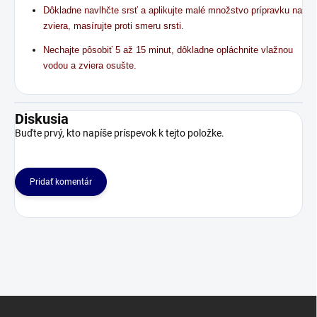
Dôkladne navlhčte srsť a aplikujte malé množstvo prípravku na
zviera, masírujte proti smeru srsti.
Nechajte pôsobiť 5 až 15 minut, dôkladne opláchnite vlažnou
vodou a zviera osušte.
Diskusia
Buďte prvý, kto napíše príspevok k tejto položke.
Pridať komentár
Z