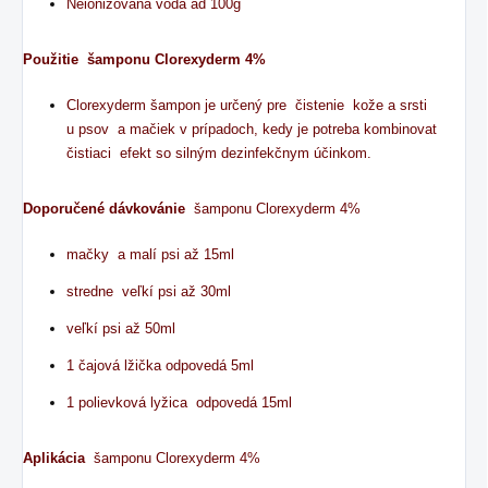
Neionizovaná voda ad 100g
Použitie šamponu Clorexyderm 4%
Clorexyderm šampon je určený pre čistenie kože a srsti
u psov a mačiek v prípadoch, kedy je potreba kombinovat
čistiaci efekt so silným dezinfekčnym účinkom.
Doporučené dávkovánie
šamponu Clorexyderm 4%
mačky a malí psi až 15ml
stredne veľkí psi až 30ml
veľkí psi až 50ml
1 čajová lžička odpovedá 5ml
1 polievková lyžica odpovedá 15ml
Aplikácia
šamponu Clorexyderm 4%