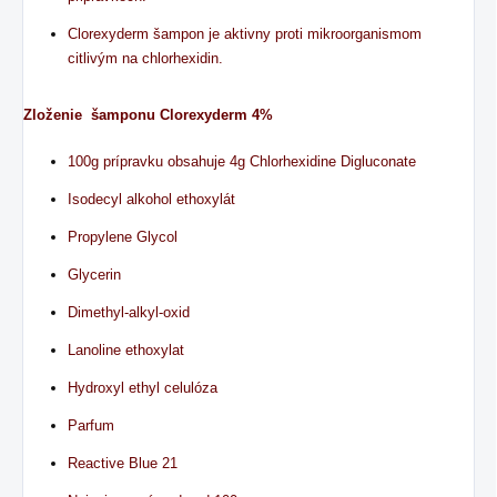
Clorexyderm šampon je aktivny proti mikroorganismom
citlivým na chlorhexidin.
Zloženie šamponu Clorexyderm 4%
100g prípravku obsahuje 4g Chlorhexidine Digluconate
Isodecyl alkohol ethoxylát
Propylene Glycol
Glycerin
Dimethyl-alkyl-oxid
Lanoline ethoxylat
Hydroxyl ethyl celulóza
Parfum
Reactive Blue 21