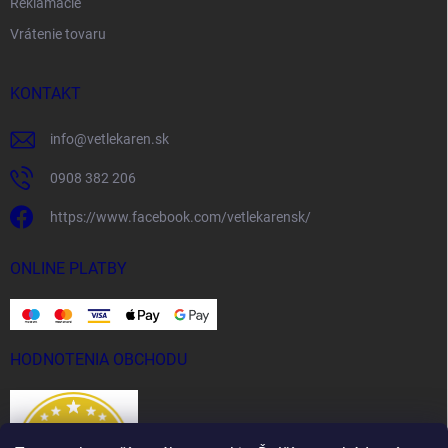
Reklamácie
Vrátenie tovaru
KONTAKT
info
@
vetlekaren.sk
0908 382 206
https://www.facebook.com/vetlekarensk/
ONLINE PLATBY
HODNOTENIA OBCHODU