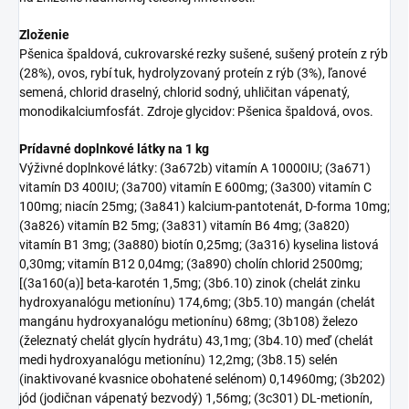
Zloženie
Pšenica špaldová, cukrovarské rezky sušené, sušený proteín z rýb
(28%), ovos, rybí tuk, hydrolyzovaný proteín z rýb (3%), ľanové
semená, chlorid draselný, chlorid sodný, uhličitan vápenatý,
monodikalciumfosfát. Zdroje glycidov: Pšenica špaldová, ovos.
Prídavné doplnkové látky na 1 kg
Výživné doplnkové látky: (3a672b) vitamín A 10000IU; (3a671)
vitamín D3 400IU; (3a700) vitamín E 600mg; (3a300) vitamín C
100mg; niacín 25mg; (3a841) kalcium-pantotenát, D-forma 10mg;
(3a826) vitamín B2 5mg; (3a831) vitamín B6 4mg; (3a820)
vitamín B1 3mg; (3a880) biotín 0,25mg; (3a316) kyselina listová
0,30mg; vitamín B12 0,04mg; (3a890) cholín chlorid 2500mg;
[(3a160(a)] beta-karotén 1,5mg; (3b6.10) zinok (chelát zinku
hydroxyanalógu metionínu) 174,6mg; (3b5.10) mangán (chelát
mangánu hydroxyanalógu metionínu) 68mg; (3b108) železo
(železnatý chelát glycín hydrátu) 43,1mg; (3b4.10) meď (chelát
medi hydroxyanalógu metionínu) 12,2mg; (3b8.15) selén
(inaktivované kvasnice obohatené selénom) 0,14960mg; (3b202)
jód (jodičnan vápenatý bezvodý) 1,56mg; (3c301) DL-metionín,