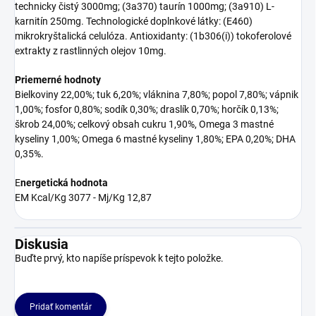
technicky čistý 3000mg; (3a370) taurín 1000mg; (3a910) L-
karnitín 250mg. Technologické doplnkové látky: (E460)
mikrokryštalická celulóza. Antioxidanty: (1b306(i)) tokoferolové
extrakty z rastlinných olejov 10mg.
Priemerné hodnoty
Bielkoviny 22,00%; tuk 6,20%; vláknina 7,80%; popol 7,80%; vápnik
1,00%; fosfor 0,80%; sodík 0,30%; draslík 0,70%; horčík 0,13%;
škrob 24,00%; celkový obsah cukru 1,90%, Omega 3 mastné
kyseliny 1,00%; Omega 6 mastné kyseliny 1,80%; EPA 0,20%; DHA
0,35%.
E
nergetická hodnota
EM Kcal/Kg 3077 - Mj/Kg 12,87
Diskusia
Buďte prvý, kto napíše príspevok k tejto položke.
Pridať komentár