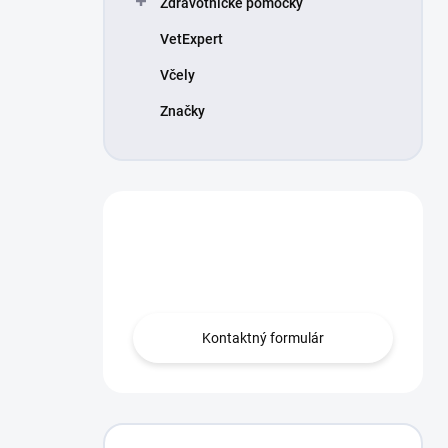
Zdravotnícke pomôcky
VetExpert
Včely
Značky
Máte otázku?
Obráťte sa na nás.
Kontaktný formulár