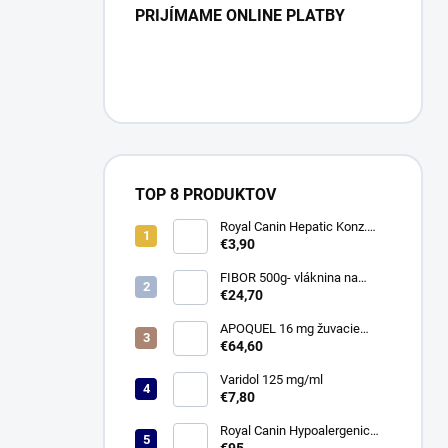
PRIJÍMAME ONLINE PLATBY
TOP 8 PRODUKTOV
Royal Canin Hepatic Konz.
420g
€3,90
FIBOR 500g- vláknina na
travenie
€24,70
APOQUEL 16 mg žuvacie
tablety pre psy 20 tbl.
€64,60
Varidol 125 mg/ml
€7,80
Royal Canin Hypoalergenic
14kg