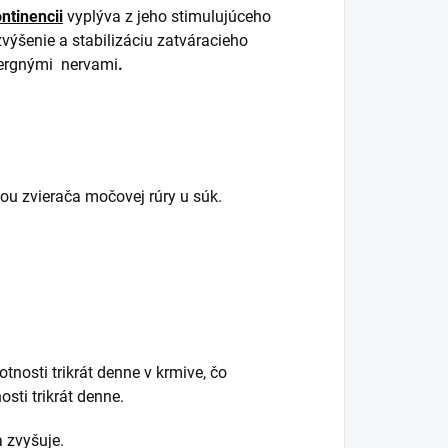
ontinencii
vyplýva z jeho stimulujúceho
výšenie a stabilizáciu zatváracieho
energnými nervami
.
ťou zvierača močovej rúry u súk.
nosti trikrát denne v krmive, čo
sti trikrát denne.
 zvyšuje.