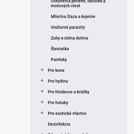
Ochorenia pečene, obličiek a
močových ciest
Mliečna žlaza a kojenie
Vnútorné parazity
Zuby a ústna dutina
Šteniatka
Pamlsky
Pre kone
Pre hydinu
Pre hlodavce a králiky
Pre holuby
Pre exotické vtáctvo
Dezinfekcia