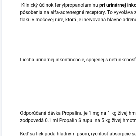
Klinický účinok fenylpropanolamínu
pri urinárnej ink
pôsobenia na alfa-adrenergné receptory. To vyvoláva z
tlaku v močovej rúre, ktorá je inervovaná hlavne adr
Liečba urinárnej inkontinencie, spojenej s nefunkčnos
Odporúčaná dávka Propalinu je 1 mg na 1 kg živej hmot
zodpovedá
0,1 ml Propalin Sirupu na 5 kg živej hmotno
Keď sa liek podá hladným psom, rýchlosť absorpcie sa