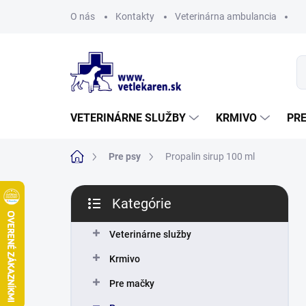
Prejsť
O nás
Kontakty
Veterinárna ambulancia
na
obsah
VETERINÁRNE SLUŽBY
KRMIVO
PR
Domov
Pre psy
Propalin sirup 100 ml
B
Kategórie
o
Preskočiť
č
kategórie
n
Veterinárne služby
ý
Krmivo
p
a
Pre mačky
n