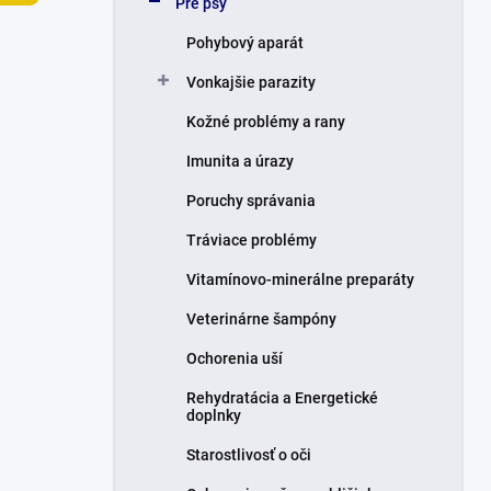
Pre psy
e
l
Pohybový aparát
Vonkajšie parazity
Kožné problémy a rany
Imunita a úrazy
Poruchy správania
Tráviace problémy
Vitamínovo-minerálne preparáty
Veterinárne šampóny
Ochorenia uší
Rehydratácia a Energetické
doplnky
Starostlivosť o oči