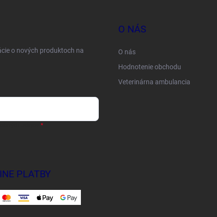
O NÁS
ácie o nových produktoch na
O nás
Hodnotenie obchodu
Veterinárna ambulancia
sobných údajov
INE PLATBY