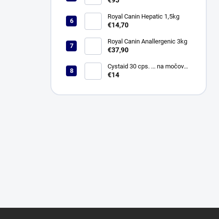
€95
Royal Canin Hepatic 1,5kg
€14,70
Royal Canin Anallergenic 3kg
€37,90
Cystaid 30 cps. ... na močové
cesty
€14
Z