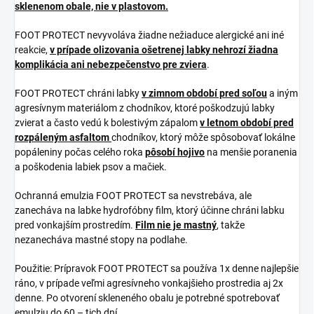
sklenenom obale, nie v plastovom.
FOOT PROTECT nevyvoláva žiadne nežiaduce alergické ani iné
reakcie,
v prípade olizovania ošetrenej labky nehrozí žiadna
komplikácia ani nebezpečenstvo pre zviera
.
FOOT PROTECT chráni labky
v zimnom období pred soľou
a iným
agresívnym materiálom z chodníkov, ktoré poškodzujú labky
zvierat a často vedú k bolestivým zápalom
v letnom období pred
rozpáleným asfaltom
chodníkov, ktorý môže spôsobovať lokálne
popáleniny počas celého roka
pôsobí hojivo
na menšie poranenia
a poškodenia labiek psov a mačiek.
Ochranná emulzia FOOT PROTECT sa nevstrebáva, ale
zanecháva na labke hydrofóbny film, ktorý účinne chráni labku
pred vonkajším prostredím.
Film nie je mastný
, takže
nezanecháva mastné stopy na podlahe.
Použitie: Prípravok FOOT PROTECT sa používa 1x denne najlepšie
ráno, v prípade veľmi agresívneho vonkajšieho prostredia aj 2x
denne. Po otvorení skleneného obalu je potrebné spotrebovať
emulziu do 60 – tich dní.