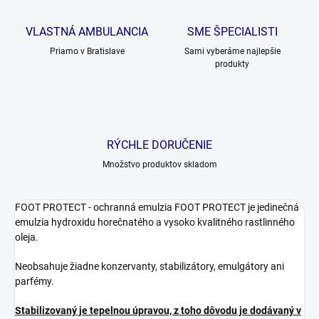
VLASTNÁ AMBULANCIA
SME ŠPECIALISTI
Priamo v Bratislave
Sami vyberáme najlepšie
produkty
RÝCHLE DORUČENIE
Množstvo produktov skladom
FOOT PROTECT - ochranná emulzia FOOT PROTECT je jedinečná
emulzia hydroxidu horečnatého a vysoko kvalitného rastlinného
oleja.
Neobsahuje žiadne konzervanty, stabilizátory, emulgátory ani
parfémy.
Stabilizovaný je tepelnou úpravou, z toho dôvodu je dodávaný v