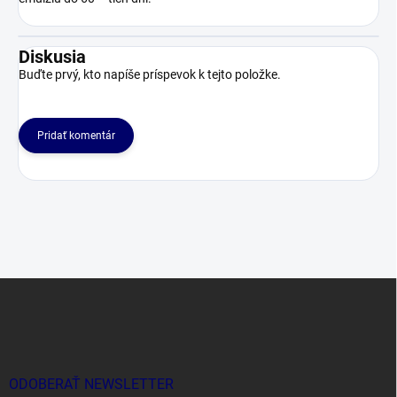
Diskusia
Buďte prvý, kto napíše príspevok k tejto položke.
Pridať komentár
Z
á
p
ä
t
i
ODOBERAŤ NEWSLETTER