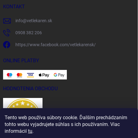
KONTAKT
info
@
vetlekaren.sk
0908 382 206
https://www.facebook.com/vetlekarensk/
ONLINE PLATBY
HODNOTENIA OBCHODU
Tento web používa súbory cookie. Ďalším prechádzaním
tohto webu vyjadrujete súhlas s ich používaním. Viac
informácií
tu
.