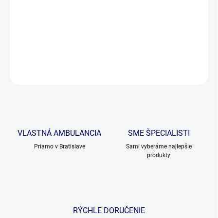
Želatínový doplnok pre psy trpiace na kĺby. Vhodný aj pre psy s
problémovými zubami.
DETAILNÉ INFORMÁCIE
OPÝTAŤ SA
VLASTNÁ AMBULANCIA
SME ŠPECIALISTI
Priamo v Bratislave
Sami vyberáme najlepšie
produkty
RÝCHLE DORUČENIE