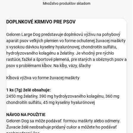
Množstvo produktov skladom
DOPLNKOVÉ KRMIVO PRE PSOV
Geloren Large Dog predstavuje doplnkovú výživu na pohybový
aparát psov veľkých plemien vo forme ochutenej žuvacej maškrty
s vysokou dávkou kyseliny hyalurónovej, chondroitín sulfátu,
hydrolyzovaného kolagénu a želatíny. Je vhodný pre rýchlo
rastúce, ťažké a športové plemená, pre starých a obéznych psov a
psov s problémami kĺbov. Na kĺby, väzy, šľachy
Kĺbová výživa vo forme žuvacej maškrty
1 ks (7g) želé obsahuje:
2450 mg želatíny,
390 mg hydrolyzovaného kolagénu,
360 mg
chondroitín sulfátu,
45 mg kyseliny hyalurónovej
NÁVOD NA POUŽITIE
Geloren Dog sa môže podávať formou maškrty alebo odmeny.
Žuvacie želé neobsahuje pridaný cukor a môžete ho podávať