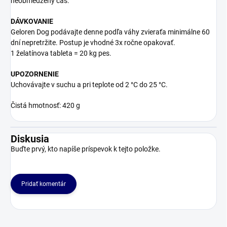
neobmedzený čas.
DÁVKOVANIE
Geloren Dog podávajte denne podľa váhy zvieraťa minimálne 60
dní nepretržite. Postup je vhodné 3x ročne opakovať.
1 želatínova tableta = 20 kg pes.
UPOZORNENIE
Uchovávajte v suchu a pri teplote od 2 °C do 25 °C.
Čistá hmotnosť: 420 g
Diskusia
Buďte prvý, kto napíše príspevok k tejto položke.
Pridať komentár