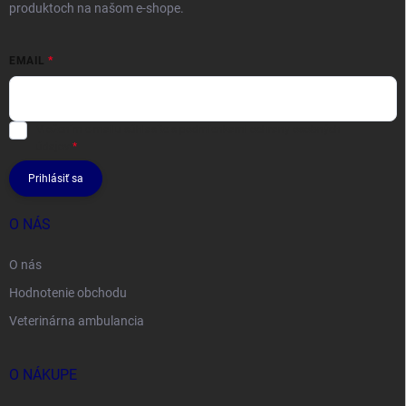
produktoch na našom e-shope.
EMAIL
Vložením e-mailu súhlasíte s
podmienkami ochrany osobných
údajov
Prihlásiť sa
O NÁS
O nás
Hodnotenie obchodu
Veterinárna ambulancia
O NÁKUPE