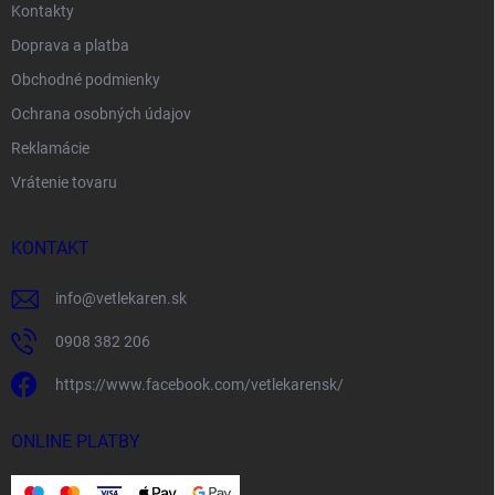
Kontakty
Doprava a platba
Obchodné podmienky
Ochrana osobných údajov
Reklamácie
Vrátenie tovaru
KONTAKT
info
@
vetlekaren.sk
0908 382 206
https://www.facebook.com/vetlekarensk/
ONLINE PLATBY